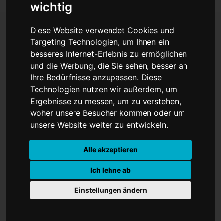
wichtig
Diese Website verwendet Cookies und
Targeting Technologien, um Ihnen ein
China entlarvt im
besseres Internet-Erlebnis zu ermöglichen
und die Werbung, die Sie sehen, besser an
Umgang mit Uiguren
Ihre Bedürfnisse anzupassen. Diese
Technologien nutzen wir außerdem, um
Ergebnisse zu messen, um zu verstehen,
woher unsere Besucher kommen oder um
unsere Website weiter zu entwickeln.
Alle akzeptieren
Ich lehne ab
China hat wütend auf die Sanktionen
Einstellungen ändern
westlicher Länder wegen seines