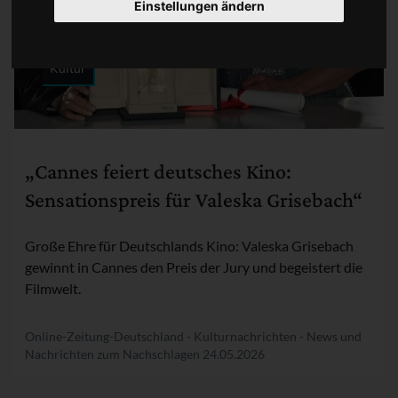
Einstellungen ändern
Kultur
Rubrik:
„Cannes feiert deutsches Kino:
Sensationspreis für Valeska Grisebach“
Große Ehre für Deutschlands Kino: Valeska Grisebach
gewinnt in Cannes den Preis der Jury und begeistert die
Filmwelt.
Online-Zeitung-Deutschland - Kulturnachrichten - News und
Nachrichten zum Nachschlagen
24.05.2026