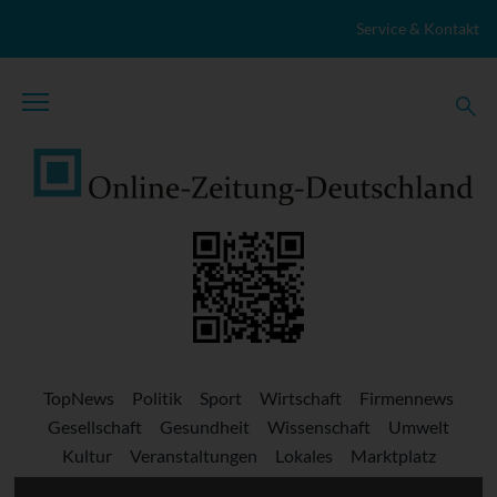
Zum Inhalt springen
Service & Kontakt
TopNews
Politik
Sport
Wirtschaft
Firmennews
Gesellschaft
Gesundheit
Wissenschaft
Umwelt
Kultur
Veranstaltungen
Lokales
Marktplatz
Stellenangebote