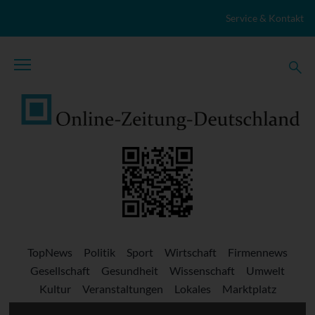
Zum Inhalt springen
Service & Kontakt
TopNews
Politik
Sport
Wirtschaft
Firmennews
Gesellschaft
Gesundheit
Wissenschaft
Umwelt
Kultur
Veranstaltungen
Lokales
Marktplatz
Stellenangebote