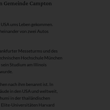
nen Gemeinde Campton
mat USA ums Leben gekommen.
cheinander von zwei Autos
Frankfurter Messeturms und des
r Technischen Hochschule München
 sein Studium am Illinois
 wurde.
hen nach ihm benannt ist. In
äude in den USA und weltweit,
humi in der thailändischen
n Elite-Universitäten Harvard