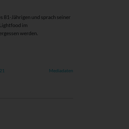
es 81-Jährigen und sprach seiner
 Lightfood im
vergessen werden.
021
Mediadaten