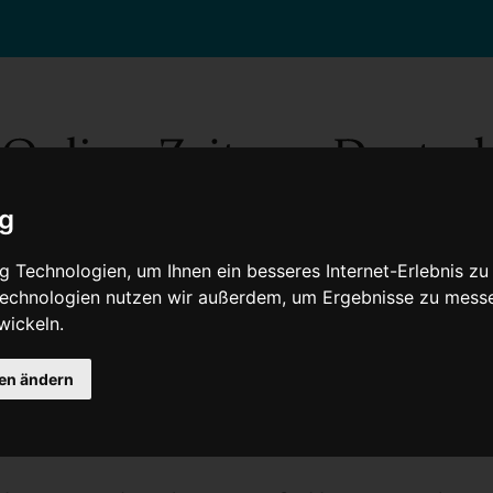
ig
 Technologien, um Ihnen ein besseres Internet-Erlebnis zu
 Technologien nutzen wir außerdem, um Ergebnisse zu mess
wickeln.
Gesellschaft
Gesundheit
Wissenschaft
Umwelt
Kultur
V
gen ändern