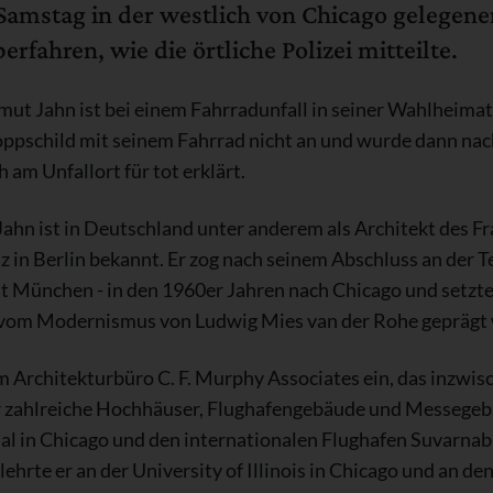
 Samstag in der westlich von Chicago gelege
erfahren, wie die örtliche Polizei mitteilte.
lmut Jahn ist bei einem Fahrradunfall in seiner Wahlhei
ppschild mit seinem Fahrrad nicht an und wurde dann na
 am Unfallort für tot erklärt.
ahn ist in Deutschland unter anderem als Architekt des 
 in Berlin bekannt. Er zog nach seinem Abschluss an de
ät München - in den 1960er Jahren nach Chicago und setzte
as vom Modernismus von Ludwig Mies van der Rohe geprägt
m Architekturbüro C. F. Murphy Associates ein, das inzwisc
er zahlreiche Hochhäuser, Flughafengebäude und Messegeb
al in Chicago und den internationalen Flughafen Suvarnab
rte er an der University of Illinois in Chicago und an de