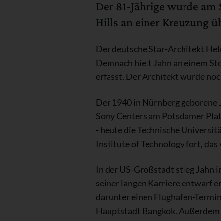
Der 81-Jährige wurde am
Hills an einer Kreuzung üb
Der deutsche Star-Architekt He
Demnach hielt Jahn an einem Sto
erfasst. Der Architekt wurde noch
Der 1940 in Nürnberg geborene J
Sony Centers am Potsdamer Platz
- heute die Technische Universit
Institute of Technology fort, d
In der US-Großstadt stieg Jahn i
seiner langen Karriere entwarf 
darunter einen Flughafen-Termin
Hauptstadt Bangkok. Außerdem leh