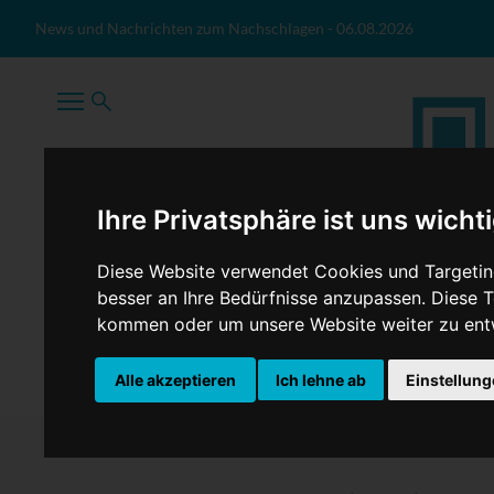
Zum Inhalt springen
News und Nachrichten zum Nachschlagen
-
06.08.2026
Ihre Privatsphäre ist uns wicht
Diese Website verwendet Cookies und Targeting
besser an Ihre Bedürfnisse anzupassen. Diese
kommen oder um unsere Website weiter zu ent
TopNews
Politik
Sport
Wirtschaft
Firmennews
Alle akzeptieren
Ich lehne ab
Einstellun