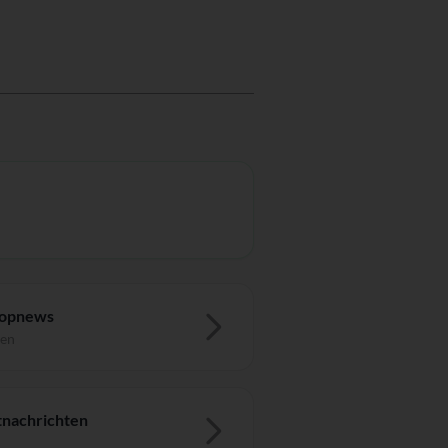
Topnews
ten
nachrichten