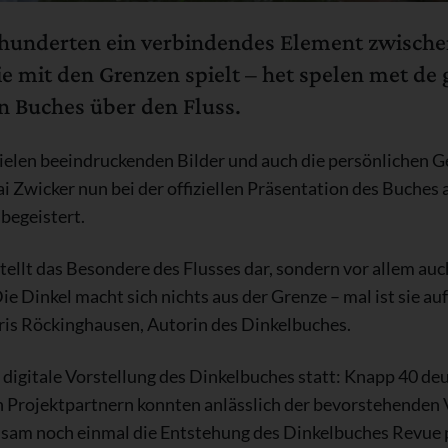
ahrhunderten ein verbindendes Element zwisch
e mit den Grenzen spielt – het spelen met de 
n Buches über den Fluss.
 vielen beeindruckenden Bilder und auch die persönlichen 
 Kai Zwicker nun bei der offiziellen Präsentation des Buch
 begeistert.
tellt das Besondere des Flusses dar, sondern vor allem auc
e Dinkel macht sich nichts aus der Grenze – mal ist sie au
oris Röckinghausen, Autorin des Dinkelbuches.
e digitale Vorstellung des Dinkelbuches statt: Knapp 40 d
n Projektpartnern konnten anlässlich der bevorstehenden V
sam noch einmal die Entstehung des Dinkelbuches Revue p