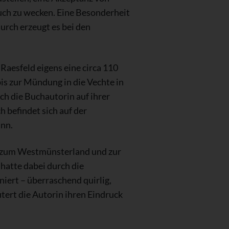
uch zu wecken. Eine Besonderheit
urch erzeugt es bei den
aesfeld eigens eine circa 110
is zur Mündung in die Vechte in
h die Buchautorin auf ihrer
 befindet sich auf der
ann.
be zum Westmünsterland und zur
hatte dabei durch die
niert – überraschend quirlig,
tert die Autorin ihren Eindruck