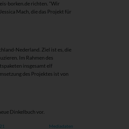
is-borken.de richten. "Wir
essica Mach, die das Projekt für
and-Nederland. Ziel ist es, die
duzieren. Im Rahmen des
tspaketen insgesamt elf
msetzung des Projektes ist von
neue Dinkelbuch vor.
021
Mediadaten