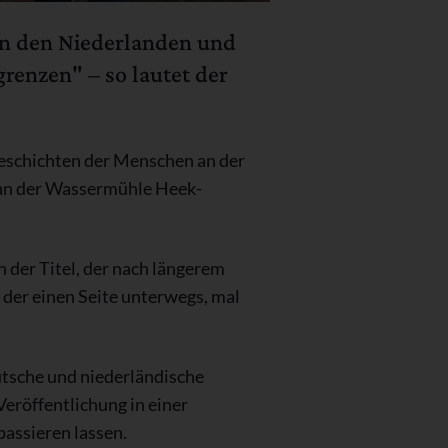
en den Niederlanden und
grenzen" – so lautet der
Geschichten der Menschen an der
es an der Wassermühle Heek-
h der Titel, der nach längerem
f der einen Seite unterwegs, mal
eutsche und niederländische
eröffentlichung in einer
assieren lassen.