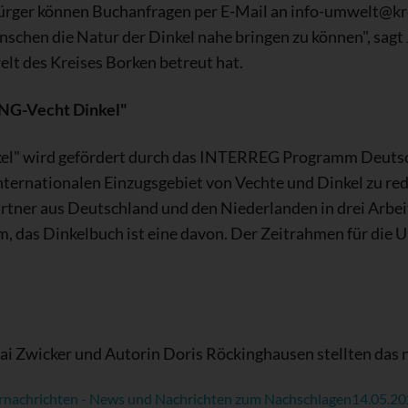
ürger können Buchanfragen per E-Mail an info-umwelt@kre
chen die Natur der Dinkel nahe bringen zu können", sagt J
t des Kreises Borken betreut hat.
ING-Vecht Dinkel"
l" wird gefördert durch das INTERREG Programm Deutschl
nternationalen Einzugsgebiet von Vechte und Dinkel zu re
artner aus Deutschland und den Niederlanden in drei Arbei
 das Dinkelbuch ist eine davon. Der Zeitrahmen für die U
Kai Zwicker und Autorin Doris Röckinghausen stellten das 
rnachrichten - News und Nachrichten zum Nachschlagen
14.05.2