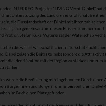
tenden INTERREG-Projektes "LIVING-Vecht-Dinkel" hat d
d mit Unterstützung des Landkreises Grafschaft Bentheim
zu ein, die Flusslandschaft der Dinkel mit ihren zahlreich
ll es ist, sich gemeinsam um diesen Fluss zu kümmern und i
nd Prof. dr. Stefan Kuks, Watergraaf der Waterschap Vech
 stehen die wasserwirtschaftlichen, naturschutzfachlichen
. Dabei zeigen die Beiträge insbesondere die Attraktivität
amit die Identifikation mit der Region zu stärken und zum 
zu stärken.
tes wurde die Bevölkerung miteingebunden: Durch einen Au
von Bürgerinnen und Bürgern, die ihr persönliche "Dinkel-
haben im Buch einen Platz gefunden.
 es, eine Identifikation mit der Region und dem Buch herz