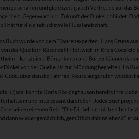
n zu schaffen und gleichzeitig auch Vorfreude auf das B
angenheit, Gegenwart und Zukunft der Dinkel abbildet. Dad
ilität für die eindrucksvolle Flusslandschaft.
das Buch wurde von dem "Tourenexperten" Hans Brune aus R
von der Quelle in Rosendahl-Holtwick im Kreis Coesfeld b
theim – konzipiert: Bürgerinnen und Bürger können dadurc
r Dinkel von der Quelle bis zur Mündung begleiten. Im Buch
 QR-Code, über den die Fahrrad-Route aufgerufen werden k
 die I(J)ssel konnte Doris Röckinghausen bereits ihre Lie
rhaltsam und interessant darstellen. Jedes Buchprojekt 
sse seinen eigenen Reiz. "Die Dinkel hat mich selbst faszi
d dann wieder gemächlich, gemütlich dahinziehend", erläu