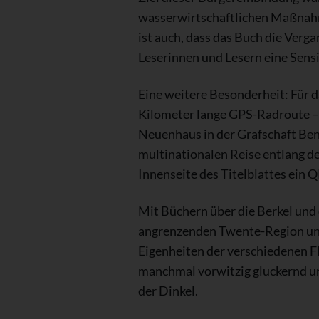
wasserwirtschaftlichen Maßnahme
ist auch, dass das Buch die Verg
Leserinnen und Lesern eine Sensib
Eine weitere Besonderheit: Für 
Kilometer lange GPS-Radroute – 
Neuenhaus in der Grafschaft Ben
multinationalen Reise entlang de
Innenseite des Titelblattes ein
Mit Büchern über die Berkel und
angrenzenden Twente-Region unte
Eigenheiten der verschiedenen Flü
manchmal vorwitzig gluckernd un
der Dinkel.