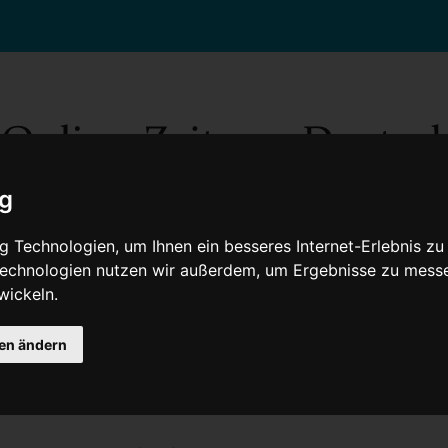
ig
 Technologien, um Ihnen ein besseres Internet-Erlebnis zu
 Technologien nutzen wir außerdem, um Ergebnisse zu mess
wickeln.
Gesellschaft
Gesundheit
Wissenschaft
Umwelt
Kultur
V
gen ändern