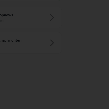
Topnews
ten
nachrichten