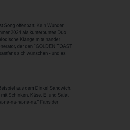
t Song offenbart. Kein Wunder
ommer 2024 als kunterbuntes Duo
elodische Klänge miteinander
g-Generator, der den "GOLDEN TOAST
oastfans sich wünschen - und es
 Beispiel aus dem Dinkel Sandwich,
mit Schinken, Käse, Ei und Salat
a-na-na-na-na-na." Fans der