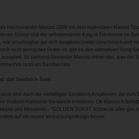
hes hat Alexander Marcus 2009 mit dem legendären Hawaii Toas
oldenen Sonne und der selbsternannte King of Electrolore im S
n, wie unschlagbar gut sich ausgezeichneter Geschmack und m
 noch nicht genug des Guten ist, gibt es den ultimativen Son
n ausspielt. So performt Alexander Marcus immer das, was die T
 Sommerhits rund um Sandwiches.
end: das Sandwich-Toast
tion sind auch die vielfältigen Sandwich-Kreationen, die zum
m Vollkorn Harmonie Sandwich entstehen. Ob klassisch belegt 
riekäse und Minzpesto - "GOLDEN TOAST schmeckt allen gut, n
ßerdem auf ein neues Verpackungsdesign freuen.