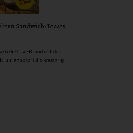
ebten Sandwich-Toasts
 sich die Love Brand mit der
, um ab sofort die knusprig-