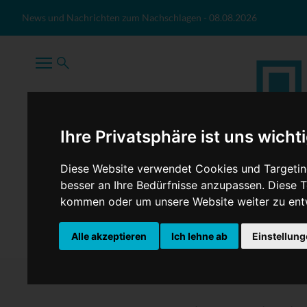
Zum Inhalt springen
News und Nachrichten zum Nachschlagen
-
08.08.2026
Ihre Privatsphäre ist uns wicht
Diese Website verwendet Cookies und Targeting
besser an Ihre Bedürfnisse anzupassen. Diese
kommen oder um unsere Website weiter zu ent
TopNews
Politik
Sport
Wirtschaft
Firmennews
Alle akzeptieren
Ich lehne ab
Einstellun