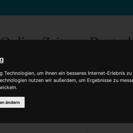
ig
 Technologien, um Ihnen ein besseres Internet-Erlebnis zu
 Technologien nutzen wir außerdem, um Ergebnisse zu mess
wickeln.
Gesellschaft
Gesundheit
Wissenschaft
Umwelt
Kultur
V
gen ändern