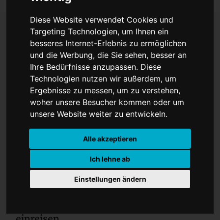
Diese Website verwendet Cookies und
Targeting Technologien, um Ihnen ein
besseres Internet-Erlebnis zu ermöglichen
Vollständig Geimpfte
und die Werbung, die Sie sehen, besser an
Ihre Bedürfnisse anzupassen. Diese
dürfen wieder einreisen
Technologien nutzen wir außerdem, um
Ergebnisse zu messen, um zu verstehen,
woher unsere Besucher kommen oder um
unsere Website weiter zu entwickeln.
Alle akzeptieren
Ich lehne ab
Vollständig gegen das Coronavirus
Einstellungen ändern
geimpfte Menschen aus Drittstaaten
dürfen in Kürze wieder in die EU
einreisen.