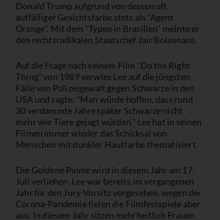
Donald Trump aufgrund von dessen oft
auffälliger Gesichtsfarbe stets als "Agent
Orange". Mit dem "Typen in Brasilien" meinte er
den rechtsradikalen Staatschef Jair Bolsonaro.
Auf die Frage nach seinem Film "Do the Right
Thing" von 1989 verwies Lee auf die jüngsten
Fälle von Polizeigewalt gegen Schwarze in den
USA und sagte: "Man würde hoffen, dass rund
30 verdammte Jahre später Schwarze nicht
mehr wie Tiere gejagt würden." Lee hat in seinen
Filmen immer wieder das Schicksal von
Menschen mit dunkler Hautfarbe thematisiert.
Die Goldene Palme wird in diesem Jahr am 17.
Juli verliehen. Lee war bereits im vergangenen
Jahr für den Jury-Vorsitz vorgesehen, wegen der
Corona-Pandemie fielen die Filmfestspiele aber
aus. In diesem Jahr sitzen mehrheitlich Frauen