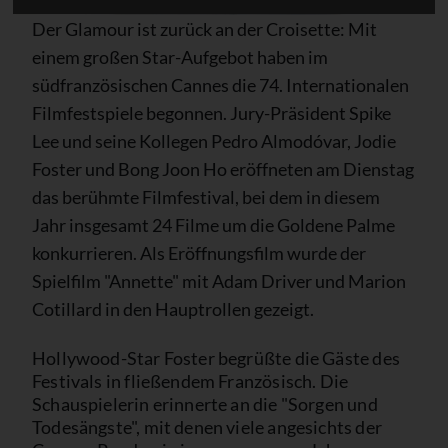
Der Glamour ist zurück an der Croisette: Mit
einem großen Star-Aufgebot haben im
südfranzösischen Cannes die 74. Internationalen
Filmfestspiele begonnen. Jury-Präsident Spike
Lee und seine Kollegen Pedro Almodóvar, Jodie
Foster und Bong Joon Ho eröffneten am Dienstag
das berühmte Filmfestival, bei dem in diesem
Jahr insgesamt 24 Filme um die Goldene Palme
konkurrieren. Als Eröffnungsfilm wurde der
Spielfilm "Annette" mit Adam Driver und Marion
Cotillard in den Hauptrollen gezeigt.
Hollywood-Star Foster begrüßte die Gäste des
Festivals in fließendem Französisch. Die
Schauspielerin erinnerte an die "Sorgen und
Todesängste", mit denen viele angesichts der