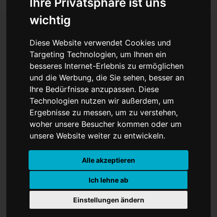
Ihre Privatsphäre ist uns
wichtig
Diese Website verwendet Cookies und
Was bringt das neue
Targeting Technologien, um Ihnen ein
besseres Internet-Erlebnis zu ermöglichen
Kulturgesetzbuch?
und die Werbung, die Sie sehen, besser an
Ihre Bedürfnisse anzupassen. Diese
Technologien nutzen wir außerdem, um
Ergebnisse zu messen, um zu verstehen,
woher unsere Besucher kommen oder um
unsere Website weiter zu entwickeln.
Alle akzeptieren
Ich lehne ab
Zum ersten Mal soll es im Land
Einstellungen ändern
Nordrhein-Westfalen ein