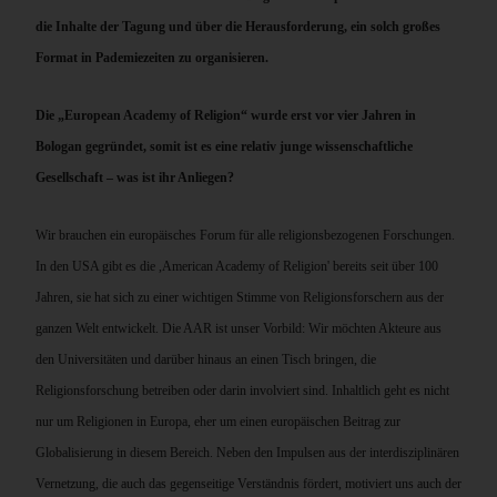
die Inhalte der Tagung und über die Herausforderung, ein solch großes
Format in Pademiezeiten zu organisieren.
Die „European Academy of Religion“ wurde erst vor vier Jahren in
Bologan gegründet, somit ist es eine relativ junge wissenschaftliche
Gesellschaft – was ist ihr Anliegen?
Wir brauchen ein europäisches Forum für alle religionsbezogenen Forschungen.
In den USA gibt es die ,American Academy of Religion' bereits seit über 100
Jahren, sie hat sich zu einer wichtigen Stimme von Religionsforschern aus der
ganzen Welt entwickelt. Die AAR ist unser Vorbild: Wir möchten Akteure aus
den Universitäten und darüber hinaus an einen Tisch bringen, die
Religionsforschung betreiben oder darin involviert sind. Inhaltlich geht es nicht
nur um Religionen in Europa, eher um einen europäischen Beitrag zur
Globalisierung in diesem Bereich. Neben den Impulsen aus der interdisziplinären
Vernetzung, die auch das gegenseitige Verständnis fördert, motiviert uns auch der