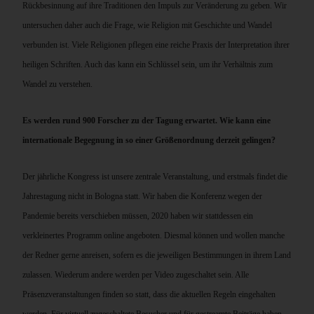
Rückbesinnung auf ihre Traditionen den Impuls zur Veränderung zu geben. Wir
untersuchen daher auch die Frage, wie Religion mit Geschichte und Wandel
verbunden ist. Viele Religionen pflegen eine reiche Praxis der Interpretation ihrer
heiligen Schriften. Auch das kann ein Schlüssel sein, um ihr Verhältnis zum
Wandel zu verstehen.
Es werden rund 900 Forscher zu der Tagung erwartet. Wie kann eine
internationale Begegnung in so einer Größenordnung derzeit gelingen?
Der jährliche Kongress ist unsere zentrale Veranstaltung, und erstmals findet die
Jahrestagung nicht in Bologna statt. Wir haben die Konferenz wegen der
Pandemie bereits verschieben müssen, 2020 haben wir stattdessen ein
verkleinertes Programm online angeboten. Diesmal können und wollen manche
der Redner gerne anreisen, sofern es die jeweiligen Bestimmungen in ihrem Land
zulassen. Wiederum andere werden per Video zugeschaltet sein. Alle
Präsenzveranstaltungen finden so statt, dass die aktuellen Regeln eingehalten