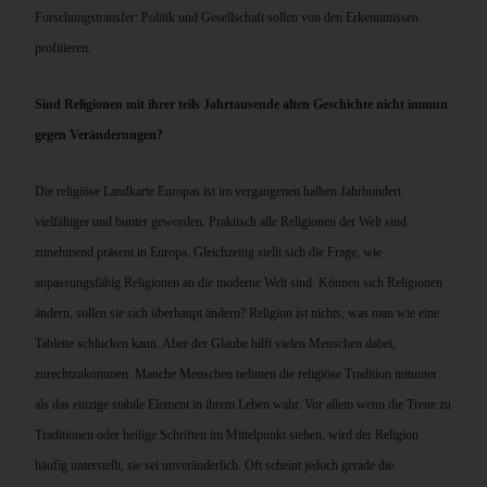
Forschungstransfer: Politik und Gesellschaft sollen von den Erkenntnissen
profitieren.
Sind Religionen mit ihrer teils Jahrtausende alten Geschichte nicht immun
gegen Veränderungen?
Die religiöse Landkarte Europas ist im vergangenen halben Jahrhundert
vielfältiger und bunter geworden. Praktisch alle Religionen der Welt sind
zunehmend präsent in Europa. Gleichzeitig stellt sich die Frage, wie
anpassungsfähig Religionen an die moderne Welt sind. Können sich Religionen
ändern, sollen sie sich überhaupt ändern? Religion ist nichts, was man wie eine
Tablette schlucken kann. Aber der Glaube hilft vielen Menschen dabei,
zurechtzukommen. Manche Menschen nehmen die religiöse Tradition mitunter
als das einzige stabile Element in ihrem Leben wahr. Vor allem wenn die Treue zu
Traditionen oder heilige Schriften im Mittelpunkt stehen, wird der Religion
häufig unterstellt, sie sei unveränderlich. Oft scheint jedoch gerade die