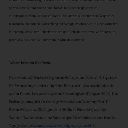
werden. Für virtuell zugeschaltete Besucher und für gestreamte Beiträge haben
wir mehrere Seminarräume und Hörsäle mit einer entsprechenden
Übertragungstechnik ausstatten lassen. Sie können auch online an Gesprächen
teilnehmen, die virtuelle Ausstellung der Verlage ansehen oder in einer virtuellen
Konferenz-Bar andere Teilnehmerinnen und Teilnehmer treffen. Wir freuen uns
jedenfalls, dass die Konferenz nun in Münster stattfindet.
Weitere Infos zur Konferenz:
Die internationale Konferenz beginnt am 30. August und endet am 2. September.
Die Veranstaltungen finden im hybriden Format statt – also sowohl online als
auch in Präsenz, Letzteres vor allem im Fürstenberghaus (Domplatz 20-22). Den
Eröffnungsvortrag hält der ehemalige Erzbischof von Canterbury, Prof. Dr.
Rowan Williams, am 30. August ab 18.30 Uhr im Fürstenberghaus über
Tradition, Traditionalismus und Kulturkämpfe. Weitere Informationen bietet die
Tagungsseite (
www.europeanacademyofreligion.org/euare2021
).