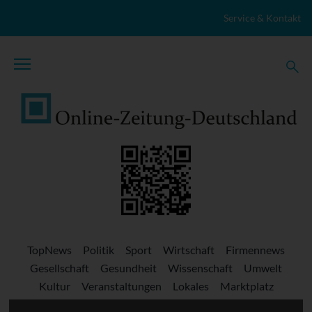
Zum Inhalt springen
Service & Kontakt
TopNews
Politik
Sport
Wirtschaft
Firmennews
Gesellschaft
Gesundheit
Wissenschaft
Umwelt
Kultur
Veranstaltungen
Lokales
Marktplatz
Stellenangebote