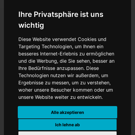
Ihre Privatsphäre ist uns
wichtig
Heimat shoppen - so
Diese Website verwendet Cookies und
wichtig wie noch nie!
Targeting Technologien, um Ihnen ein
besseres Internet-Erlebnis zu ermöglichen
und die Werbung, die Sie sehen, besser an
Ihre Bedürfnisse anzupassen. Diese
Technologien nutzen wir außerdem, um
Ergebnisse zu messen, um zu verstehen,
woher unsere Besucher kommen oder um
unsere Website weiter zu entwickeln.
Aktion am 10. und 11. September in 36
Alle akzeptieren
Städten der Region
Ich lehne ab