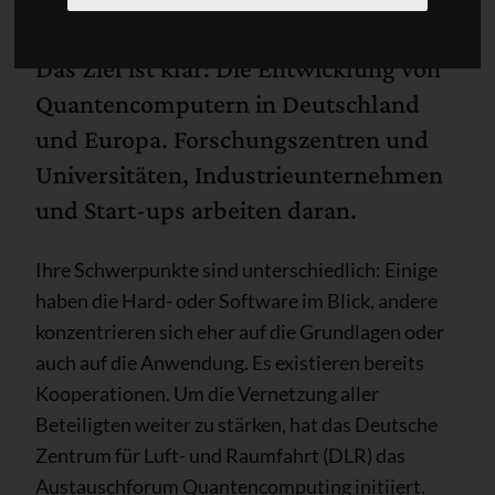
Das Ziel ist klar: Die Entwicklung von
Quantencomputern in Deutschland
und Europa. Forschungszentren und
Universitäten, Industrieunternehmen
und Start-ups arbeiten daran.
Ihre Schwerpunkte sind unterschiedlich: Einige
haben die Hard- oder Software im Blick, andere
konzentrieren sich eher auf die Grundlagen oder
auch auf die Anwendung. Es existieren bereits
Kooperationen. Um die Vernetzung aller
Beteiligten weiter zu stärken, hat das Deutsche
Zentrum für Luft- und Raumfahrt (DLR) das
Austauschforum Quantencomputing initiiert.