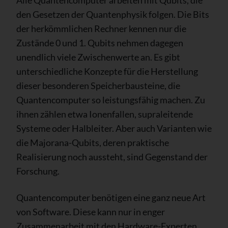
Alle Quantencomputer arbeiten mit Qubits, die
den Gesetzen der Quantenphysik folgen. Die Bits
der herkömmlichen Rechner kennen nur die
Zustände 0 und 1. Qubits nehmen dagegen
unendlich viele Zwischenwerte an. Es gibt
unterschiedliche Konzepte für die Herstellung
dieser besonderen Speicherbausteine, die
Quantencomputer so leistungsfähig machen. Zu
ihnen zählen etwa Ionenfallen, supraleitende
Systeme oder Halbleiter. Aber auch Varianten wie
die Majorana-Qubits, deren praktische
Realisierung noch aussteht, sind Gegenstand der
Forschung.
Quantencomputer benötigen eine ganz neue Art
von Software. Diese kann nur in enger
Zusammenarbeit mit den Hardware-Experten