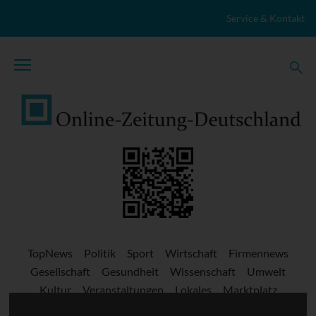
Zum Inhalt springen
Service & Kontakt
TopNews
Politik
Sport
Wirtschaft
Firmennews
Gesellschaft
Gesundheit
Wissenschaft
Umwelt
Kultur
Veranstaltungen
Lokales
Marktplatz
Stellenangebote