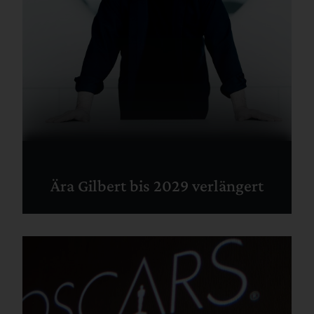
Ära Gilbert bis 2029 verlängert