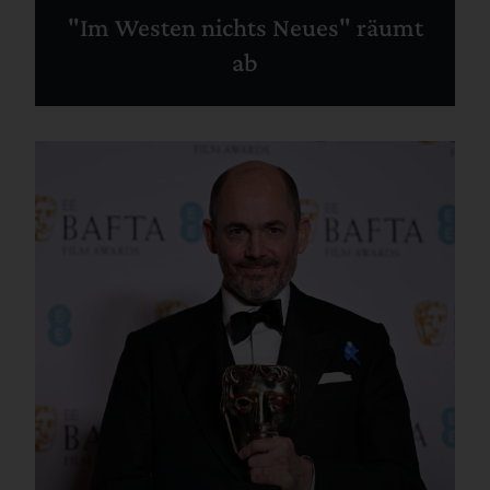
"Im Westen nichts Neues" räumt
ab