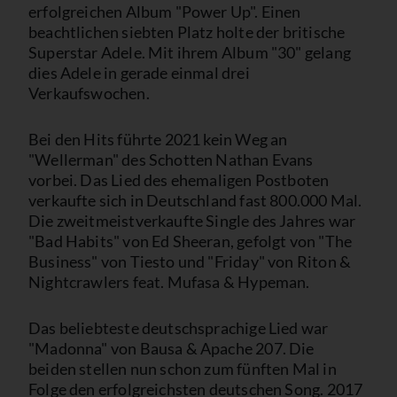
erfolgreichen Album "Power Up". Einen
beachtlichen siebten Platz holte der britische
Superstar Adele. Mit ihrem Album "30" gelang
dies Adele in gerade einmal drei
Verkaufswochen.
Bei den Hits führte 2021 kein Weg an
"Wellerman" des Schotten Nathan Evans
vorbei. Das Lied des ehemaligen Postboten
verkaufte sich in Deutschland fast 800.000 Mal.
Die zweitmeistverkaufte Single des Jahres war
"Bad Habits" von Ed Sheeran, gefolgt von "The
Business" von Tiesto und "Friday" von Riton &
Nightcrawlers feat. Mufasa & Hypeman.
Das beliebteste deutschsprachige Lied war
"Madonna" von Bausa & Apache 207. Die
beiden stellen nun schon zum fünften Mal in
Folge den erfolgreichsten deutschen Song. 2017