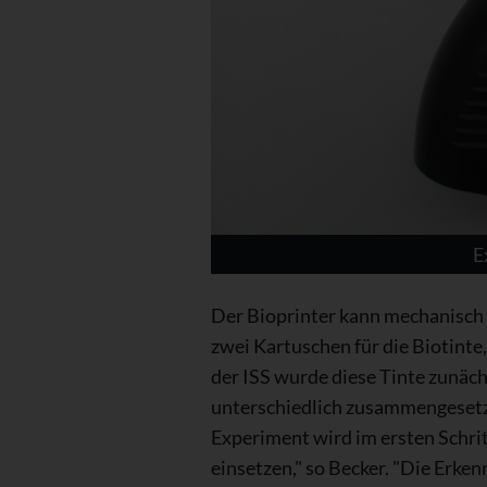
E
Der Bioprinter kann mechanisch 
zwei Kartuschen für die Biotinte
der ISS wurde diese Tinte zunäc
unterschiedlich zusammengesetz
Experiment wird im ersten Schrit
einsetzen," so Becker. "Die Erke