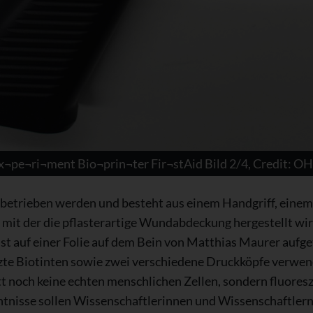
x¬pe¬ri¬ment Bio¬prin¬ter Fir¬stAid Bild 2/4, Credit: O
betrieben werden und besteht aus einem Handgriff, eine
, mit der die pflasterartige Wundabdeckung hergestellt w
hst auf einer Folie auf dem Bein von Matthias Maurer aufg
te Biotinten sowie zwei verschiedene Druckköpfe verwend
t noch keine echten menschlichen Zellen, sondern fluores
nntnisse sollen Wissenschaftlerinnen und Wissenschaftlern 