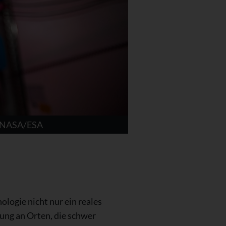
t: NASA/ESA
logie nicht nur ein reales
lung an Orten, die schwer