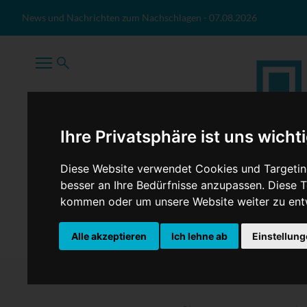
Zum Inhalt springen
News und Nachrichten zum Nachschlagen
-
07.08.2026
Ihre Privatsphäre ist uns wicht
Diese Website verwendet Cookies und Targeting
besser an Ihre Bedürfnisse anzupassen. Diese
kommen oder um unsere Website weiter zu ent
TopNews
Politik
Sport
Wirtschaft
Firmennews
Alle akzeptieren
Ich lehne ab
Einstellun