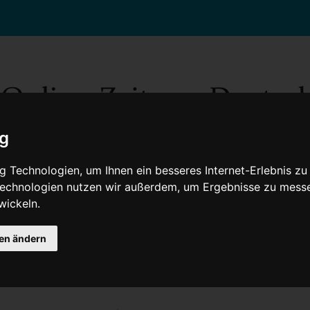
ig
 Technologien, um Ihnen ein besseres Internet-Erlebnis zu
 Technologien nutzen wir außerdem, um Ergebnisse zu mess
wickeln.
Gesellschaft
Gesundheit
Wissenschaft
Umwelt
Kultur
V
gen ändern