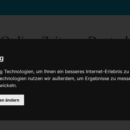
ig
 Technologien, um Ihnen ein besseres Internet-Erlebnis zu
 Technologien nutzen wir außerdem, um Ergebnisse zu mess
wickeln.
Gesellschaft
Gesundheit
Wissenschaft
Umwelt
Kultur
V
gen ändern