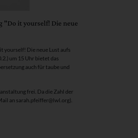
Do it yourself! Die neue
 yourself! Die neue Lust aufs
2.) um 15 Uhr bietet das
ersetzung auch für taube und
anstaltung frei. Da die Zahl der
il an sarah.pfeiffer@lwl.org).