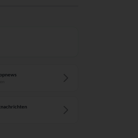
Topnews
ten
nachrichten