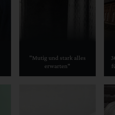
"Mutig und stark alles
3
erwarten"
f