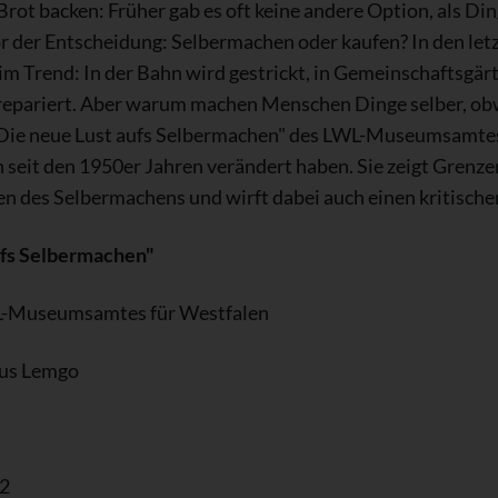
 Brot backen: Früher gab es oft keine andere Option, als D
 der Entscheidung: Selbermachen oder kaufen? In den let
l im Trend: In der Bahn wird gestrickt, in Gemeinschaftsgä
repariert. Aber warum machen Menschen Dinge selber, obw
! Die neue Lust aufs Selbermachen" des LWL-Museumsamtes 
seit den 1950er Jahren verändert haben. Sie zeigt Grenz
en des Selbermachens und wirft dabei auch einen kritische
aufs Selbermachen"
L-Museumsamtes für Westfalen
us Lemgo
22