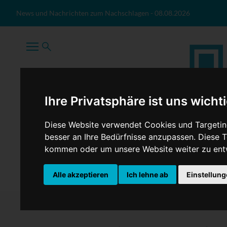
Zum Inhalt springen
News und Nachrichten zum Nachschlagen
-
08.08.2026
Ihre Privatsphäre ist uns wicht
Diese Website verwendet Cookies und Targeting
besser an Ihre Bedürfnisse anzupassen. Diese
kommen oder um unsere Website weiter zu ent
TopNews
Politik
Sport
Wirtschaft
Firmennews
Alle akzeptieren
Ich lehne ab
Einstellun