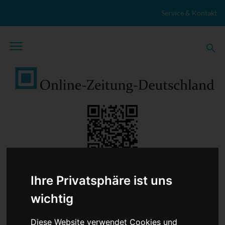
Zum Inhalt springen
Service & Kontakt
Ihre Privatsphäre ist uns
TopNews
Politik
Sport
Wirtschaft
Firmennews
Gesellschaft
Gesundheit
Wissenschaft
Umwelt
wichtig
Kultur
Veranstaltungen
Lokales
Marktplatz
Stellenangebote
Diese Website verwendet Cookies und