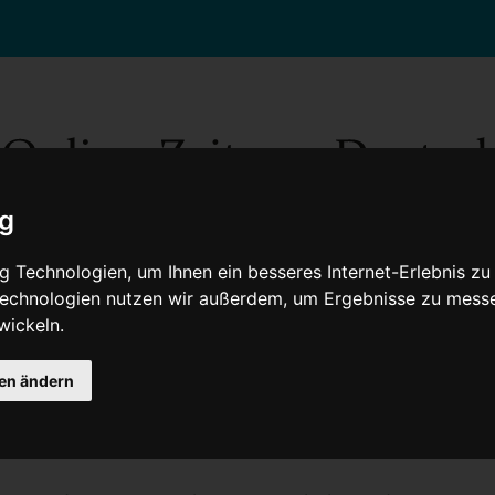
ig
 Technologien, um Ihnen ein besseres Internet-Erlebnis zu
 Technologien nutzen wir außerdem, um Ergebnisse zu mess
wickeln.
Gesellschaft
Gesundheit
Wissenschaft
Umwelt
Kultur
V
gen ändern