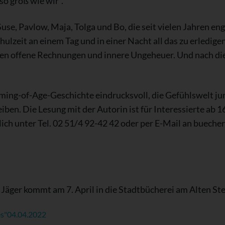
so groß wie wir“.
Suse, Pavlow, Maja, Tolga und Bo, die seit vielen Jahren e
ulzeit an einem Tag und in einer Nacht all das zu erledigen
ten offene Rechnungen und innere Ungeheuer. Und nach dies
 Coming-of-Age-Geschichte eindrucksvoll, die Gefühlswelt 
en. Die Lesung mit der Autorin ist für Interessierte ab 16 
rlich unter Tel. 02 51/4 92-42 42 oder per E-Mail an buec
Jäger kommt am 7. April in die Stadtbücherei am Alten St
s"
04.04.2022