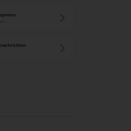
Topnews
ten
nachrichten