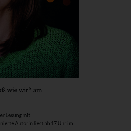
roß wie wir“ am
ner Lesung mit
ierte Autorin liest ab 17 Uhr im