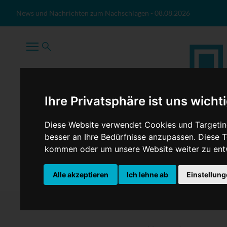
Zum Inhalt springen
News und Nachrichten zum Nachschlagen
-
08.08.2026
Ihre Privatsphäre ist uns wicht
Diese Website verwendet Cookies und Targeting
besser an Ihre Bedürfnisse anzupassen. Diese
kommen oder um unsere Website weiter zu ent
TopNews
Politik
Sport
Wirtschaft
Firmennews
Alle akzeptieren
Ich lehne ab
Einstellun