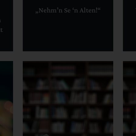
„Nehm’n Se ‘n Alten!“
n
t