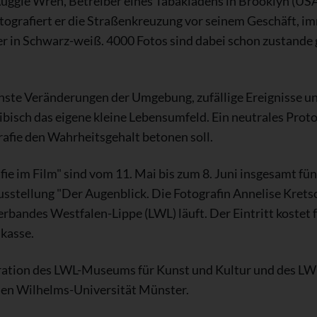
Auggie Wren, Betreiber eines Tabakladens in Brooklyn (USA
grafiert er die Straßenkreuzung vor seinem Geschäft, imme
r in Schwarz-weiß. 4000 Fotos sind dabei schon zustande
einste Veränderungen der Umgebung, zufällige Ereignisse un
bisch das eigene kleine Lebensumfeld. Ein neutrales Proto
fie den Wahrheitsgehalt betonen soll.
fie im Film" sind vom 11. Mai bis zum 8. Juni insgesamt fü
usstellung "Der Augenblick. Die Fotografin Annelise Kretsch
andes Westfalen-Lippe (LWL) läuft. Der Eintritt kostet fü
dkasse.
peration des LWL-Museums für Kunst und Kultur und des L
hen Wilhelms-Universität Münster.