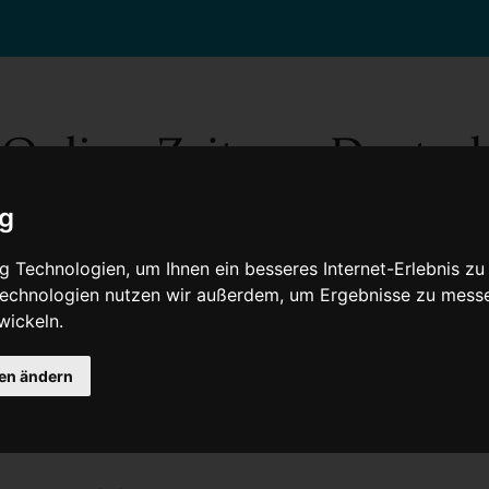
ig
 Technologien, um Ihnen ein besseres Internet-Erlebnis zu
 Technologien nutzen wir außerdem, um Ergebnisse zu mess
wickeln.
Gesellschaft
Gesundheit
Wissenschaft
Umwelt
Kultur
V
gen ändern