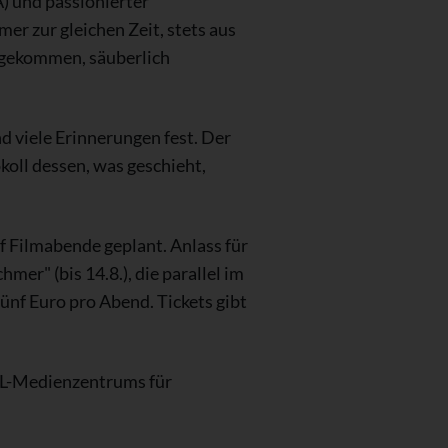
) und passionierter
r zur gleichen Zeit, stets aus
 gekommen, säuberlich
d viele Erinnerungen fest. Der
koll dessen, was geschieht,
nf Filmabende geplant. Anlass für
mer" (bis 14.8.), die parallel im
nf Euro pro Abend. Tickets gibt
WL-Medienzentrums für