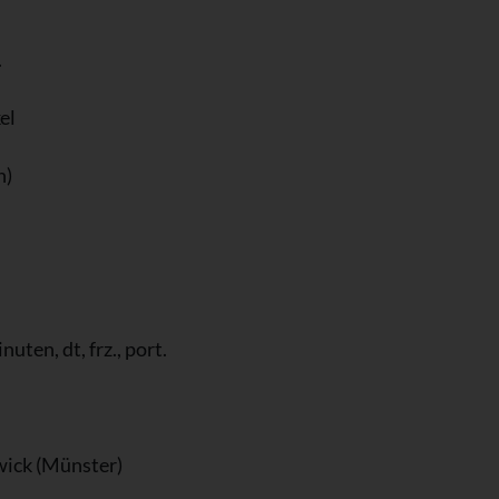
.
el
n)
ten, dt, frz., port.
Zwick (Münster)