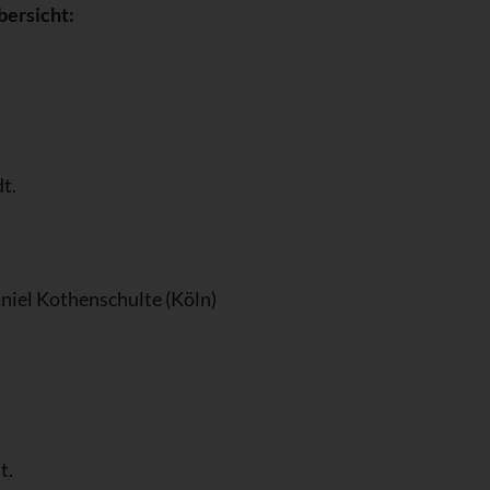
ersicht:
t.
niel Kothenschulte (Köln)
t.