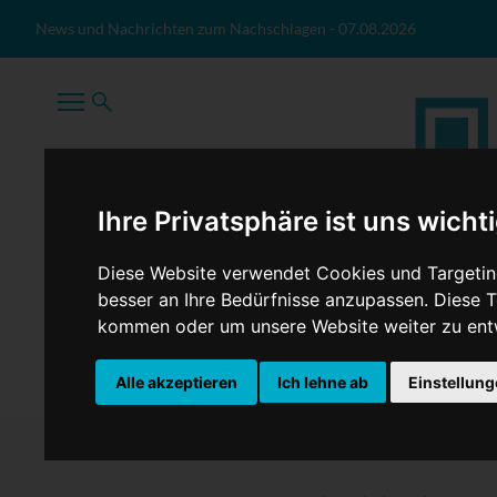
Zum Inhalt springen
News und Nachrichten zum Nachschlagen
-
07.08.2026
Ihre Privatsphäre ist uns wicht
Diese Website verwendet Cookies und Targeting
besser an Ihre Bedürfnisse anzupassen. Diese
kommen oder um unsere Website weiter zu ent
TopNews
Politik
Sport
Wirtschaft
Firmennews
Alle akzeptieren
Ich lehne ab
Einstellun