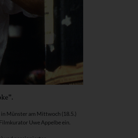
oke".
r in Münster am Mittwoch (18.5.)
 Filmkurator Uwe Appelbe ein.