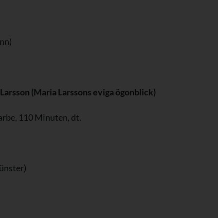
nn)
arsson (Maria Larssons eviga ögonblick)
e, 110 Minuten, dt.
ünster)