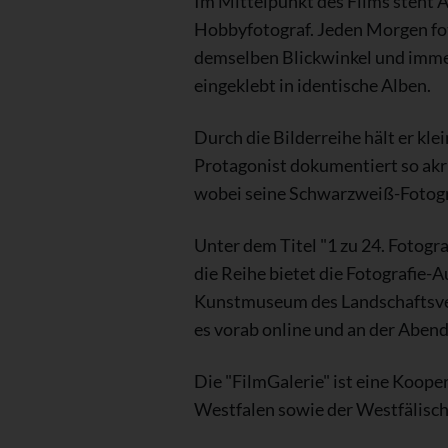
Im Mittelpunkt des Films steht 
Hobbyfotograf. Jeden Morgen foto
demselben Blickwinkel und imme
eingeklebt in identische Alben.
Durch die Bilderreihe hält er kl
Protagonist dokumentiert so akri
wobei seine Schwarzweiß-Fotogra
Unter dem Titel "1 zu 24. Fotogra
die Reihe bietet die Fotografie-A
Kunstmuseum des Landschaftsverb
es vorab online und an der Aben
Die "FilmGalerie" ist eine Koo
Westfalen sowie der Westfälisc