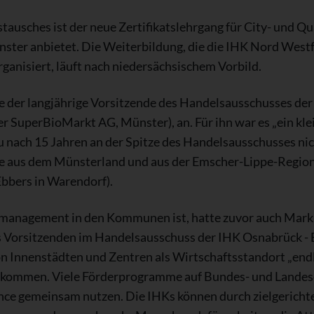
tausches ist der neue Zertifikatslehrgang für City- und 
ster anbietet. Die Weiterbildung, die die IHK Nord Westfa
anisiert, läuft nach niedersächsischem Vorbild.
e der langjährige Vorsitzende des Handelsausschusses de
r SuperBioMarkt AG, Münster), an. Für ihn war es „ein kl
u nach 15 Jahren an der Spitze des Handelsausschusses ni
te aus dem Münsterland und aus der Emscher-Lippe-Region
Ebbers in Warendorf).
tymanagement in den Kommunen ist, hatte zuvor auch Mark
s Vorsitzenden im Handelsausschuss der IHK Osnabrück - 
n Innenstädten und Zentren als Wirtschaftsstandort „endl
kommen. Viele Förderprogramme auf Bundes- und Landese
nce gemeinsam nutzen. Die IHKs können durch zielgericht