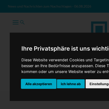
Zum Inhalt springen
News und Nachrichten zum Nachschlagen
-
06.08.2026
Ihre Privatsphäre ist uns wicht
Diese Website verwendet Cookies und Targeting
besser an Ihre Bedürfnisse anzupassen. Diese
kommen oder um unsere Website weiter zu ent
TopNews
Politik
Sport
Wirtschaft
Firmennews
Alle akzeptieren
Ich lehne ab
Einstellun