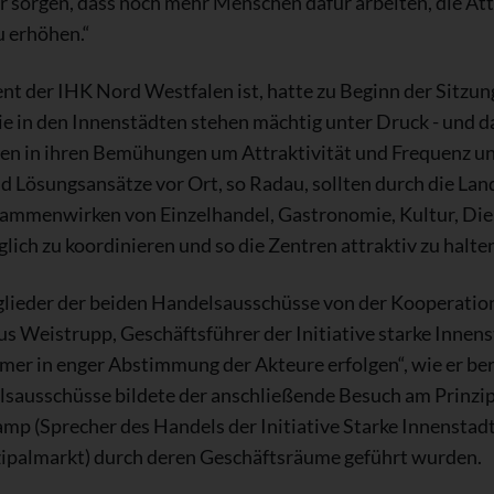
r sorgen, dass noch mehr Menschen dafür arbeiten, die Att
u erhöhen.“
nt der IHK Nord Westfalen ist, hatte zu Beginn der Sitzun
 in den Innenstädten stehen mächtig unter Druck - und da
sen in ihren Bemühungen um Attraktivität und Frequenz un
d Lösungsansätze vor Ort, so Radau, sollten durch die Land
ammenwirken von Einzelhandel, Gastronomie, Kultur, Die
h zu koordinieren und so die Zentren attraktiv zu halten
tglieder der beiden Handelsausschüsse von der Kooperatio
 Weistrupp, Geschäftsführer der Initiative starke Innensta
mmer in enger Abstimmung der Akteure erfolgen“, wie er be
sausschüsse bildete der anschließende Besuch am Prinzi
mp (Sprecher des Handels der Initiative Starke Innenst
zipalmarkt) durch deren Geschäftsräume geführt wurden.