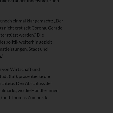
raktivität der Innenstädte und
g noch einmal klar gemacht: „Der
s nicht erst seit Corona. Gerade
terstützt werden.“ Die
espolitik weiterhin gezielt
nstleistungen, Stadt und
.“
n von Wirtschaft und
dt (ISI), präsentierte die
richtete. Den Abschluss der
palmarkt, wo die Händlerinnen
adt) und Thomas Zumnorde