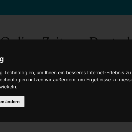
ig
 Technologien, um Ihnen ein besseres Internet-Erlebnis zu
 Technologien nutzen wir außerdem, um Ergebnisse zu mess
wickeln.
Gesellschaft
Gesundheit
Wissenschaft
Umwelt
Kultur
V
gen ändern