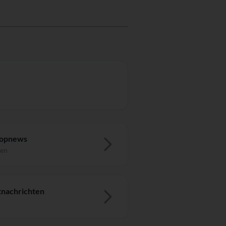
Topnews
ten
nachrichten