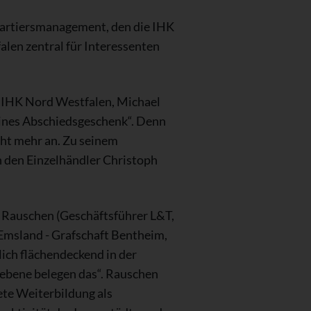
Quartiersmanagement, den die IHK
len zentral für Interessenten
r IHK Nord Westfalen, Michael
eines Abschiedsgeschenk“. Denn
cht mehr an. Zu seinem
 den Einzelhändler Christoph
 Rauschen (Geschäftsführer L&T,
Emsland - Grafschaft Bentheim,
ich flächendeckend in der
bene belegen das“. Rauschen
ete Weiterbildung als