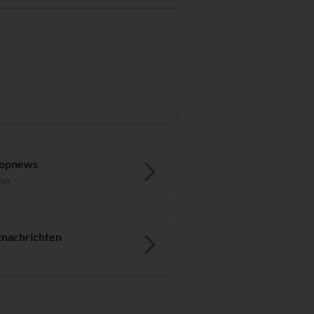
Topnews
ten
nachrichten