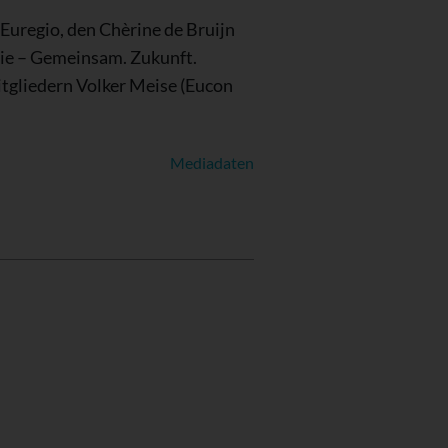
uregio, den Chèrine de Bruijn
trie – Gemeinsam. Zukunft.
itgliedern Volker Meise (Eucon
Mediadaten