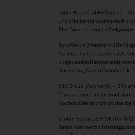
Jobin Hood GmbH (Rheine) – Mit 
und Schülern eine einfache Kont
Plattform der jungen Zielgruppe 
Syte GmbH (Münster) - Die KI-ge
Nachverdichtungspotenziale von 
umgebenden Baubestands sowie kl
Auslastung für ein Grundstück.
Siip Group (Zwolle/NL) – Siip erm
Transaktionen im Internet durch
machen. Das erleichtert das digit
ScoutinScience B.V. (Holten/NL) –
ihrem Kommerzialisierungspoten