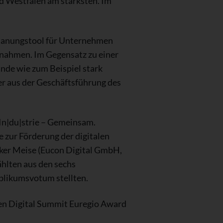
d Westfalen am stärksten. Im
-Planungstool für Unternehmen
nahmen. Im Gegensatz zu einer
nde wie zum Beispiel stark
er aus der Geschäftsführung des
„In|du|strie – Gemeinsam.
 zur Förderung der digitalen
olker Meise (Eucon Digital GmbH,
lten aus den sechs
blikumsvotum stellten.
den Digital Summit Euregio Award