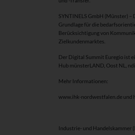
und -Transfer.
SYNTINELS GmbH (Münster) – Di
Grundlage für die bedarfsorient
Berücksichtigung von Kommunika
Zielkundenmarktes.
Der Digital Summit Euregio ist e
Hub münsterLAND, Oost NL, ndi
Mehr Informationen:
www.ihk-nordwestfalen.de und h
Industrie- und Handelskammer 