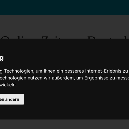
ig
 Technologien, um Ihnen ein besseres Internet-Erlebnis zu
 Technologien nutzen wir außerdem, um Ergebnisse zu mess
wickeln.
Gesellschaft
Gesundheit
Wissenschaft
Umwelt
Kultur
V
gen ändern