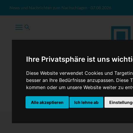
Zum Inhalt springen
News und Nachrichten zum Nachschlagen
-
07.08.2026
Ihre Privatsphäre ist uns wicht
Diese Website verwendet Cookies und Targeting
besser an Ihre Bedürfnisse anzupassen. Diese
kommen oder um unsere Website weiter zu ent
TopNews
Politik
Sport
Wirtschaft
Firmennews
Alle akzeptieren
Ich lehne ab
Einstellun