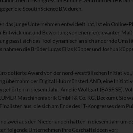
rländischen IT-Kongress im Bildungszentrum der IHK Nor
 gegen die ScoutinScience B.V. durch.
en das junge Unternehmen entwickelt hat, ist ein Online
r Entwicklung und Bewertung von energierelevanten Maß
ung passt sich das Tool dynamisch an sich ändernde Umstä
is nahmen die Brüder Lucas Elias Küpper und Joshua Küpp
ro dotierte Award von der nord-westfälischen Initiative 
ng übernahm der Digital Hub münsterLAND, eine Initiative
ry gehörten in diesem Jahr: Amelie Wolfgart (BASF SE), V
EUMER Maschinenfabrik GmbH & Co. KG, Beckum). Sie wäh
nalisten aus, die sich am Ende des IT-Kongresses dem Pu
und zwei aus den Niederlanden hatten in diesem Jahr um 
lten folgende Unternehmen ihre Geschäftsideen vor: