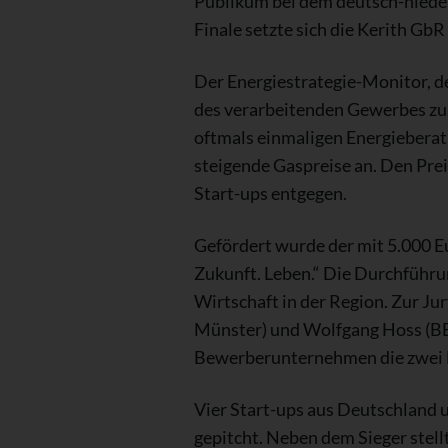
Publikum bei dem deutsch-niede
Finale setzte sich die Kerith GbR
Der Energiestrategie-Monitor, d
des verarbeitenden Gewerbes zu
oftmals einmaligen Energieberat
steigende Gaspreise an. Den Pre
Start-ups entgegen.
Gefördert wurde der mit 5.000 Eu
Zukunft. Leben.“ Die Durchführu
Wirtschaft in der Region. Zur Ju
Münster) und Wolfgang Hoss (B
Bewerberunternehmen die zwei Fi
Vier Start-ups aus Deutschland 
gepitcht. Neben dem Sieger stel