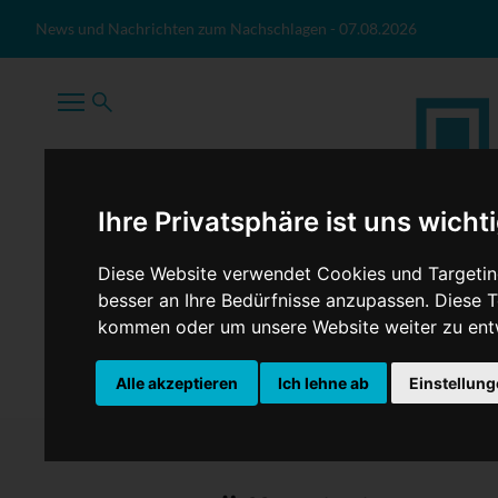
Zum Inhalt springen
News und Nachrichten zum Nachschlagen
-
07.08.2026
Ihre Privatsphäre ist uns wicht
Diese Website verwendet Cookies und Targeting
besser an Ihre Bedürfnisse anzupassen. Diese
kommen oder um unsere Website weiter zu ent
TopNews
Politik
Sport
Wirtschaft
Firmennews
Alle akzeptieren
Ich lehne ab
Einstellun