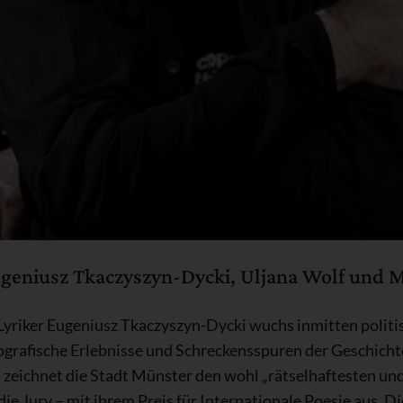
ugeniusz Tkaczyszyn-Dycki, Uljana Wolf und M
Lyriker Eugeniusz Tkaczyszyn-Dycki wuchs inmitten politis
grafische Erlebnisse und Schreckensspuren der Geschichte
zeichnet die Stadt Münster den wohl „rätselhaftesten u
ie Jury – mit ihrem Preis für Internationale Poesie aus. 