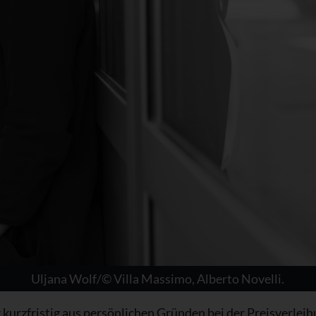
Uljana Wolf/© Villa Massimo, Alberto Novelli.
kurzfristig aus persönlichen Gründen bei der Preisverleihu