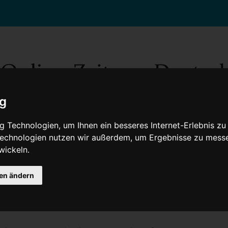
ig
 Technologien, um Ihnen ein besseres Internet-Erlebnis zu
 Technologien nutzen wir außerdem, um Ergebnisse zu mess
wickeln.
Gesellschaft
Gesundheit
Wissenschaft
Umwelt
Kultur
V
gen ändern