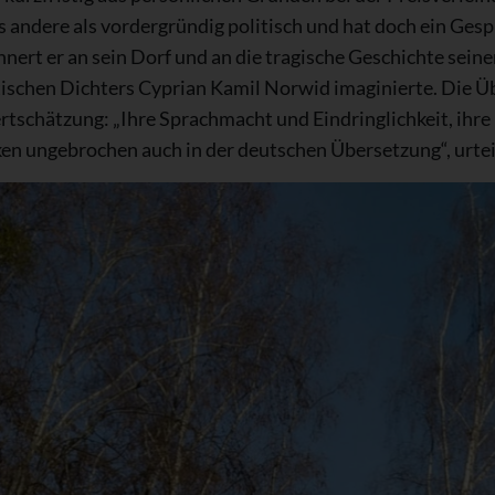
es andere als vordergründig politisch und hat doch ein Ges
innert er an sein Dorf und an die tragische Geschichte sein
tischen Dichters Cyprian Kamil Norwid imaginierte. Die Ü
tschätzung: „Ihre Sprachmacht und Eindringlichkeit, ihre
n ungebrochen auch in der deutschen Übersetzung“, urteilt