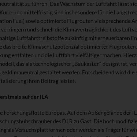
neutralität zu führen. Das Wachstum der Luftfahrt lässt si
urz- und mittelfristig sind insbesondere für die Langstre
viation Fuel) sowie optimierte Flugrouten vielsprechende 
verringern und schnell die Klimaverträglichkeit des Luftv
hhaltige Luftfahrttreibstoffe zukünftig mit erneuerbaren E
e das breite Klimaschutzpotenzial optimierter Flugrouten
ung entfalten und die Luftfahrt vielfältiger machen. Hie
dell, das als technologischer „Baukasten“ designt ist, v
uge klimaneutral gestaltet werden. Entscheidend wird die
talisierung ihren Beitrag leistet.
rstmals auf der ILA
le Forschungsflotte Europas. Auf dem Außengelände der ILA
schungshubschrauber des DLR zu Gast. Die hoch modifiziert
ng als Versuchsplattformen oder werden als Träger für wi