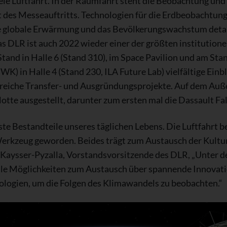
eie Luftfahrt. In der Raumfahrt steht die Beobachtung und 
des Messeauftritts. Technologien für die Erdbeobachtun
globale Erwärmung und das Bevölkerungswachstum detaill
s DLR ist auch 2022 wieder einer der größten institutionel
and in Halle 6 (Stand 310), im Space Pavilion und am Sta
 in Halle 4 (Stand 230, ILA Future Lab) vielfältige Einbli
reiche Transfer- und Ausgründungsprojekte. Auf dem Auße
otte ausgestellt, darunter zum ersten mal die Dassault F
ste Bestandteile unseres täglichen Lebens. Die Luftfahrt b
Werkzeug geworden. Beides trägt zum Austausch der Kultur
e Kaysser-Pyzalla, Vorstandsvorsitzende des DLR, „Unter 
alle Möglichkeiten zum Austausch über spannende Innovati
logien, um die Folgen des Klimawandels zu beobachten.“