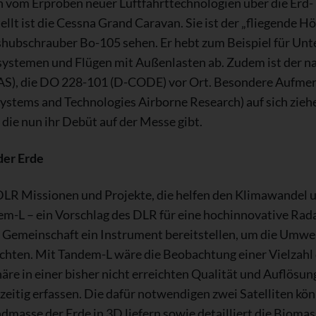
en vom Erproben neuer Luftfahrttechnologien über die Erd
lt ist die Cessna Grand Caravan. Sie ist der „fliegende 
hubschrauber Bo-105 sehen. Er hebt zum Beispiel für Un
zsystemen und Flügen mit Außenlasten ab. Zudem ist der n
S), die DO 228-101 (D-CODE) vor Ort. Besondere Aufmerk
ystems and Technologies Airborne Research) auf sich zieh
die nun ihr Debüt auf der Messe gibt.
der Erde
DLR Missionen und Projekte, die helfen den Klimawandel u
em-L – ein Vorschlag des DLR für eine hochinnovative Rad
 Gemeinschaft ein Instrument bereitstellen, um die Umwel
ten. Mit Tandem-L wäre die Beobachtung einer Vielzahl 
äre in einer bisher nicht erreichten Qualität und Auflösun
hzeitig erfassen. Die dafür notwendigen zwei Satelliten k
dmasse der Erde in 3D liefern sowie detailliert die Biom