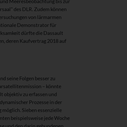
- und Meeresbeobachtung bis zur
Hörsaal" des DLR. Zudem können
tersuchungen von lärmarmen
ationale Demonstrator für
samkeit dürfte die Dassault
en, deren Kaufvertrag 2018 auf
nd seine Folgen besser zu
arsatellitenmission – könnte
t objektiv zu erfassen und
dynamischer Prozesse in der
g möglich. Sieben essenzielle
önnten beispielsweise jede Woche
asse und den darin gebundenen