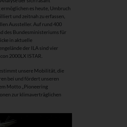
Analyse der sich rasant
g ermöglichen es heute, Umbruch
iert und zeitnah zu erfassen,
len Aussteller. Auf rund 400
nd des Bundesministeriums für
cke in aktuelle
ngelände der ILA sind vier
alcon 2000LX ISTAR.
estimmt unsere Mobilität, die
en bei und fördert unseren
dem Motto „Pioneering
onen zur klimaverträglichen