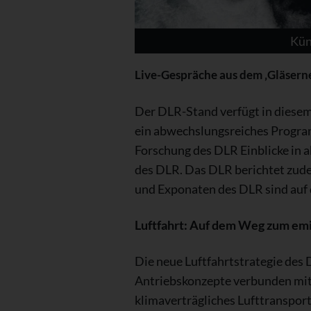
Kün
Live-Gespräche aus dem ‚Gläsern
Der DLR-Stand verfügt in diesem
ein abwechslungsreiches Progra
Forschung des DLR Einblicke in a
des DLR. Das DLR berichtet zude
und Exponaten des DLR sind auf 
Luftfahrt: Auf dem Weg zum emi
Die neue Luftfahrtstrategie des
Antriebskonzepte verbunden mit 
klimaverträgliches Lufttranspor