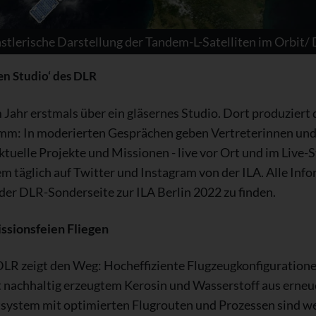
stlerische Darstellung der Tandem-L-Satelliten im Orbit/
en Studio‘ des DLR
 Jahr erstmals über ein gläsernes Studio. Dort produzier
mm: In moderierten Gesprächen geben Vertreterinnen und 
ktuelle Projekte und Missionen - live vor Ort und im Liv
m täglich auf Twitter und Instagram von der ILA. Alle Inf
der DLR-Sonderseite zur ILA Berlin 2022 zu finden.
ssionsfeien Fliegen
 DLR zeigt den Weg: Hocheffiziente Flugzeugkonfiguratio
nachhaltig erzeugtem Kerosin und Wasserstoff aus erneu
tsystem mit optimierten Flugrouten und Prozessen sind we