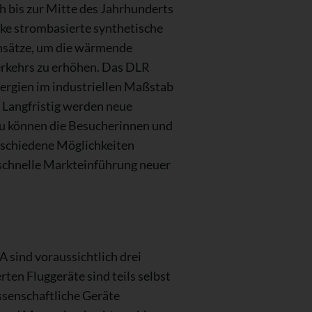
ch bis zur Mitte des Jahrhunderts
cke strombasierte synthetische
Ansätze, um die wärmende
erkehrs zu erhöhen. Das DLR
nergien im industriellen Maßstab
. Langfristig werden neue
rzu können die Besucherinnen und
erschiedene Möglichkeiten
 schnelle Markteinführung neuer
 sind voraussichtlich drei
en Fluggeräte sind teils selbst
ssenschaftliche Geräte