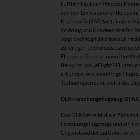
Luftfahrt auf den Pfad der Klima
von den Emissionen entkoppeln. K
Kraftstoffe (SAF, Sustainable A
Wirkung von Kondensstreifen zu 
zeigt die Möglichkeiten auf, nac
zu fertigen und einzusetzen sowi
Flugzeug-Generationen ihre Wirk
Besucher am „eFlight“-Flugzeugmo
erkunden, wie zukünftige Flugze
Technologien sein, wofür die Digi
DLR-Forschungsflugzeug ISTAR e
Das DLR betreibt die größte zivi
Forschungsflugzeuge und ein For
Gegenstand der Luftfahrtforschu