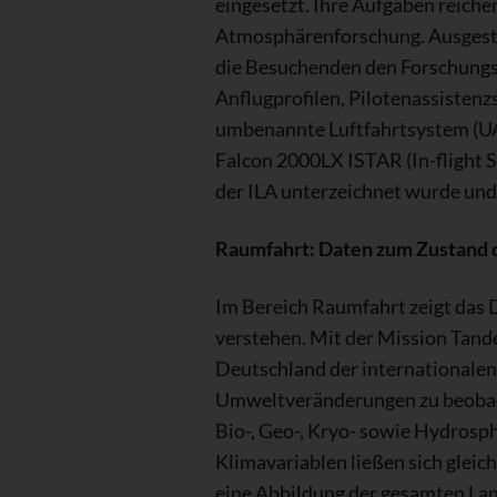
eingesetzt. Ihre Aufgaben reich
Atmosphärenforschung. Ausgestel
die Besuchenden den Forschungs
Anflugprofilen, Pilotenassisten
umbenannte Luftfahrtsystem (UA
Falcon 2000LX ISTAR (In-flight S
der ILA unterzeichnet wurde und 
Raumfahrt: Daten zum Zustand 
Im Bereich Raumfahrt zeigt das 
verstehen. Mit der Mission Tand
Deutschland der internationalen
Umweltveränderungen zu beobach
Bio-, Geo-, Kryo- sowie Hydrosph
Klimavariablen ließen sich gleic
eine Abbildung der gesamten Lan