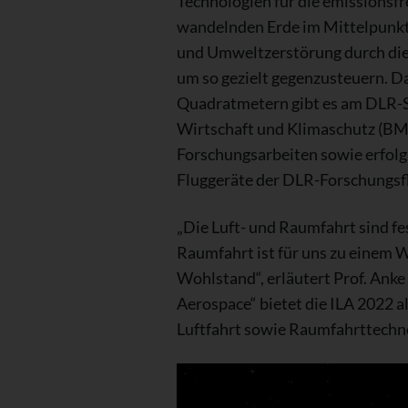
Technologien für die emissionsfr
wandelnden Erde im Mittelpunkt 
und Umweltzerstörung durch die 
um so gezielt gegenzusteuern. Da
Quadratmetern gibt es am DLR-St
Wirtschaft und Klimaschutz (BMWK)
Forschungsarbeiten sowie erfolg
Fluggeräte der DLR-Forschungsfl
„Die Luft- und Raumfahrt sind fe
Raumfahrt ist für uns zu einem 
Wohlstand“, erläutert Prof. Ank
Aerospace“ bietet die ILA 2022 
Luftfahrt sowie Raumfahrttechno