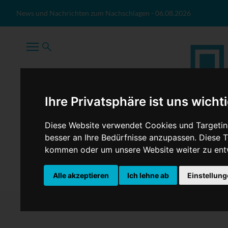
Zum Inhalt springen
News und Nachrichten zum Nachschlagen
-
06.08.2026
Ihre Privatsphäre ist uns wicht
Diese Website verwendet Cookies und Targeting
besser an Ihre Bedürfnisse anzupassen. Diese
kommen oder um unsere Website weiter zu ent
TopNews
Politik
Sport
Wirtschaft
Firmennews
Alle akzeptieren
Ich lehne ab
Einstellun