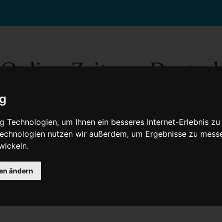
ig
 Technologien, um Ihnen ein besseres Internet-Erlebnis zu
 Technologien nutzen wir außerdem, um Ergebnisse zu mess
wickeln.
Gesellschaft
Gesundheit
Wissenschaft
Umwelt
Kultur
V
gen ändern