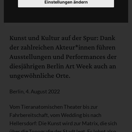
Einstellungen ändern
Kunst und Kultur auf der Spur: Dank
der zahlreichen Akteur*innen führen
Ausstellungen und Performances der
diesjährigen Berlin Art Week auch an
ungewöhnliche Orte.
Berlin, 4. August 2022
Vom Tieranatomischen Theater bis zur
Fahrbereitschaft, vom Wedding bis nach
Hellersdorf: Die Kunst wird zur Matrix, die sich
über die Topografie der Stadt legt. Es lohnt also