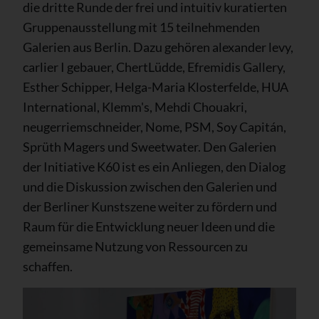
die dritte Runde der frei und intuitiv kuratierten
Gruppenausstellung mit 15 teilnehmenden
Galerien aus Berlin. Dazu gehören alexander levy,
carlier I gebauer, ChertLüdde, Efremidis Gallery,
Esther Schipper, Helga-Maria Klosterfelde, HUA
International, Klemm's, Mehdi Chouakri,
neugerriemschneider, Nome, PSM, Soy Capitán,
Sprüth Magers und Sweetwater. Den Galerien
der Initiative K60 ist es ein Anliegen, den Dialog
und die Diskussion zwischen den Galerien und
der Berliner Kunstszene weiter zu fördern und
Raum für die Entwicklung neuer Ideen und die
gemeinsame Nutzung von Ressourcen zu
schaffen.