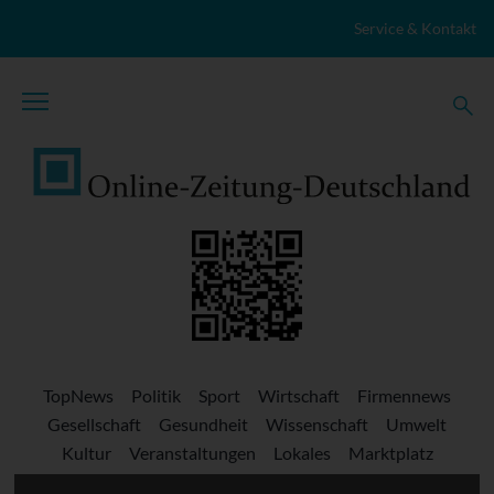
Zum Inhalt springen
Service & Kontakt
TopNews
Politik
Sport
Wirtschaft
Firmennews
Gesellschaft
Gesundheit
Wissenschaft
Umwelt
Kultur
Veranstaltungen
Lokales
Marktplatz
Stellenangebote