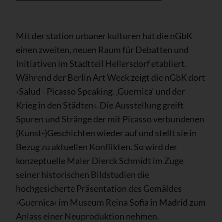
Mit der station urbaner kulturen hat die nGbK
einen zweiten, neuen Raum für Debatten und
Initiativen im Stadtteil Hellersdorf etabliert.
Während der Berlin Art Week zeigt die nGbK dort
›Salud - Picasso Speaking. ‚Guernica‘ und der
Krieg in den Städten‹. Die Ausstellung greift
Spuren und Stränge der mit Picasso verbundenen
(Kunst-)Geschichten wieder auf und stellt sie in
Bezug zu aktuellen Konflikten. So wird der
konzeptuelle Maler Dierck Schmidt im Zuge
seiner historischen Bildstudien die
hochgesicherte Präsentation des Gemäldes
›Guernica‹ im Museum Reina Sofia in Madrid zum
Anlass einer Neuproduktion nehmen.