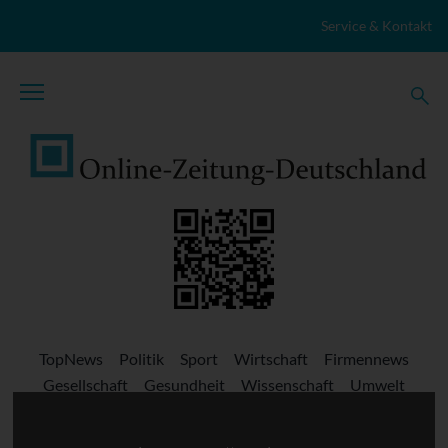
Zum Inhalt springen
Service & Kontakt
TopNews
Politik
Sport
Wirtschaft
Firmennews
Gesellschaft
Gesundheit
Wissenschaft
Umwelt
Kultur
Veranstaltungen
Lokales
Marktplatz
Stellenangebote