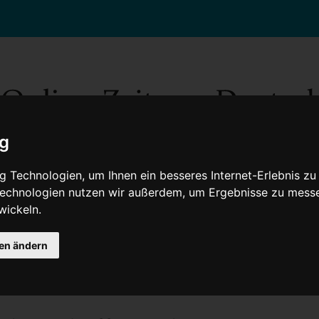
ig
 Technologien, um Ihnen ein besseres Internet-Erlebnis zu
 Technologien nutzen wir außerdem, um Ergebnisse zu mess
wickeln.
Gesellschaft
Gesundheit
Wissenschaft
Umwelt
Kultur
V
gen ändern