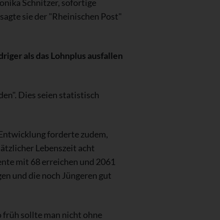
nika Schnitzer, sofortige
sagte sie der "Rheinischen Post"
riger als das Lohnplus ausfallen
n". Dies seien statistisch
Entwicklung forderte zudem,
ätzlicher Lebenszeit acht
ente mit 68 erreichen und 2061
igen und die noch Jüngeren gut
 früh sollte man nicht ohne