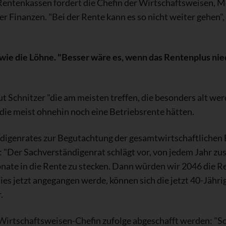
Rentenkassen fordert die Chefin der Wirtschaftsweisen, Mo
 Finanzen. "Bei der Rente kann es so nicht weiter gehen", 
 wie die Löhne. "Besser wäre es, wenn das Rentenplus nied
Schnitzer "die am meisten treffen, die besonders alt werde
die meist ohnehin noch eine Betriebsrente hätten.
digenrates zur Begutachtung der gesamtwirtschaftlichen 
: "Der Sachverständigenrat schlägt vor, von jedem Jahr zus
nate in die Rente zu stecken. Dann würden wir 2046 die R
ies jetzt angegangen werde, können sich die jetzt 40-Jähr
.
 Wirtschaftsweisen-Chefin zufolge abgeschafft werden: "So