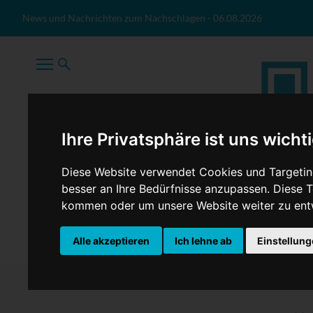
Zum Inhalt springen
News und Nachrichten zum Nachschlagen
-
06.08.2026
Ihre Privatsphäre ist uns wicht
Diese Website verwendet Cookies und Targeting
besser an Ihre Bedürfnisse anzupassen. Diese
kommen oder um unsere Website weiter zu ent
TopNews
Politik
Sport
Wirtschaft
Firmennews
Alle akzeptieren
Ich lehne ab
Einstellun