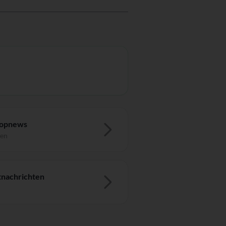
Topnews
ten
nachrichten