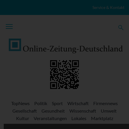
Zum Inhalt springen
Service & Kontakt
TopNews
Politik
Sport
Wirtschaft
Firmennews
Gesellschaft
Gesundheit
Wissenschaft
Umwelt
Kultur
Veranstaltungen
Lokales
Marktplatz
Stellenangebote