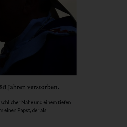
88 Jahren verstorben.
nschlicher Nähe und einem tiefen
 einen Papst, der als