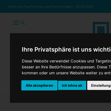
Zum Inhalt springen
News und Nachrichten zum Nachschlagen
-
08.08.2026
Ihre Privatsphäre ist uns wicht
Diese Website verwendet Cookies und Targeting
besser an Ihre Bedürfnisse anzupassen. Diese
kommen oder um unsere Website weiter zu ent
TopNews
Politik
Sport
Wirtschaft
Firmennews
Alle akzeptieren
Ich lehne ab
Einstellun