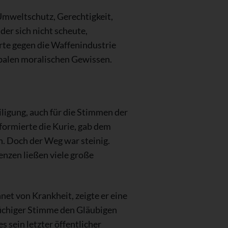
r Umweltschutz, Gerechtigkeit,
der sich nicht scheute,
te gegen die Waffenindustrie
balen moralischen Gewissen.
iligung, auch für die Stimmen der
eformierte die Kurie, gab dem
n. Doch der Weg war steinig.
nzen ließen viele große
net von Krankheit, zeigte er eine
rüchiger Stimme den Gläubigen
 sein letzter öffentlicher