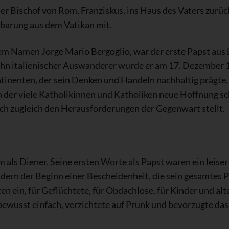
r Bischof von Rom, Franziskus, ins Haus des Vaters zurück
autbarung aus dem Vatikan mit.
hem Namen Jorge Mario Bergoglio, war der erste Papst aus 
 Sohn italienischer Auswanderer wurde er am 17. Dezember 
inenten, der sein Denken und Handeln nachhaltig prägte.
in der viele Katholikinnen und Katholiken neue Hoffnung sc
ich zugleich den Herausforderungen der Gegenwart stellt.
m als Diener. Seine ersten Worte als Papst waren ein leise
ern der Beginn einer Bescheidenheit, die sein gesamtes Po
ten ein, für Geflüchtete, für Obdachlose, für Kinder und a
 bewusst einfach, verzichtete auf Prunk und bevorzugte da