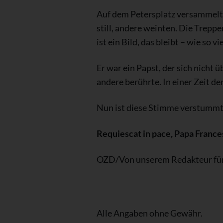
Auf dem Petersplatz versammelte
still, andere weinten. Die Trepp
ist ein Bild, das bleibt – wie so v
Er war ein Papst, der sich nicht 
andere berührte. In einer Zeit d
Nun ist diese Stimme verstummt.
Requiescat in pace, Papa France
OZD/Von unserem Redakteur für 
Alle Angaben ohne Gewähr.