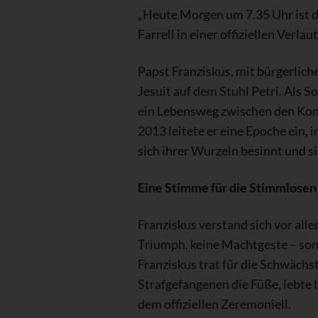
„Heute Morgen um 7.35 Uhr ist de
Farrell in einer offiziellen Verl
Papst Franziskus, mit bürgerlic
Jesuit auf dem Stuhl Petri. Als
ein Lebensweg zwischen den Kont
2013 leitete er eine Epoche ein, 
sich ihrer Wurzeln besinnt und s
Eine Stimme für die Stimmlosen
Franziskus verstand sich vor alle
Triumph, keine Machtgeste – sond
Franziskus trat für die Schwächs
Strafgefangenen die Füße, lebte
dem offiziellen Zeremoniell.