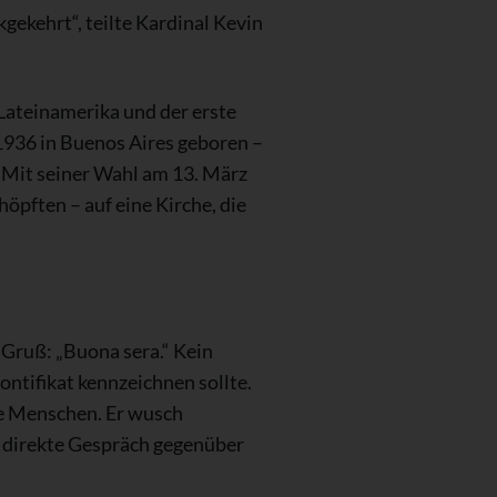
gekehrt“, teilte Kardinal Kevin
Lateinamerika und der erste
1936 in Buenos Aires geboren –
 Mit seiner Wahl am 13. März
höpften – auf eine Kirche, die
r Gruß: „Buona sera.“ Kein
ntifikat kennzeichnen sollte.
lte Menschen. Er wusch
s direkte Gespräch gegenüber