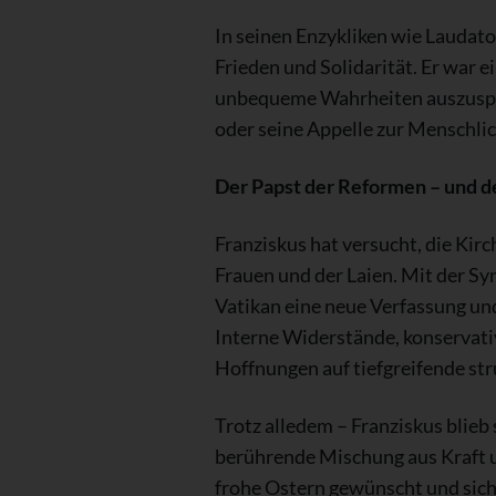
In seinen Enzykliken wie Laudato 
Frieden und Solidarität. Er war e
unbequeme Wahrheiten auszuspre
oder seine Appelle zur Menschli
Der Papst der Reformen – und d
Franziskus hat versucht, die Kir
Frauen und der Laien. Mit der Syn
Vatikan eine neue Verfassung und
Interne Widerstände, konservat
Hoffnungen auf tiefgreifende str
Trotz alledem – Franziskus blieb 
berührende Mischung aus Kraft u
frohe Ostern gewünscht und sich 