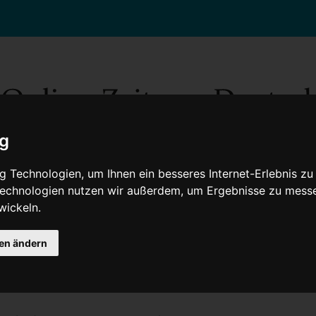
ig
 Technologien, um Ihnen ein besseres Internet-Erlebnis zu
 Technologien nutzen wir außerdem, um Ergebnisse zu mess
wickeln.
Gesellschaft
Gesundheit
Wissenschaft
Umwelt
Kultur
V
gen ändern