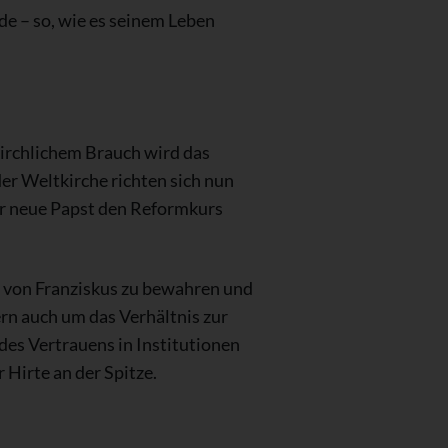
de – so, wie es seinem Leben
kirchlichem Brauch wird das
er Weltkirche richten sich nun
er neue Papst den Reformkurs
e von Franziskus zu bewahren und
ern auch um das Verhältnis zur
des Vertrauens in Institutionen
 Hirte an der Spitze.