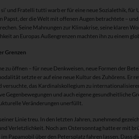
si’ und Fratelli tutti warb er für eine neue Sozialethik, fü
in Papst, der die Welt mit offenen Augen betrachtete – und 
chen. Seine Mahnungen zur Klimakrise, seine klaren Wor
chkeit an Europas Außengrenzen machten ihn zu einem glo
er Grenzen
che zu öffnen – für neue Denkweisen, neue Formen der Bete
odalität setzte er auf eine neue Kultur des Zuhörens. Er r
 versuchte, das Kardinalskollegium zu internationalisiere
ive Gegenbewegungen und auch eigene gesundheitliche Gre
ukturelle Veränderungen unerfüllt.
seiner Linie treu. In den letzten Jahren, zunehmend gezeich
nd Verletzlichkeit. Noch am Ostersonntag hatte er mit b
im Papamobil über den Petersplatz fahren lassen. Dass dies