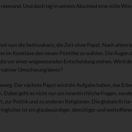
 niemand. Und doch lag in seinem Abschied eine stille Wür
nt nun die Sedisvakanz, die Zeit ohne Papst. Nach altem 
um im Konklave den neuen Pontifex zu wählen. Die Augen d
, die vor einer wegweisenden Entscheidung stehen. Wird d
ervativer Umschwung bevor?
deweg. Der nächste Papst wird die Aufgabe haben, das Erb
n. Dabei geht es nicht nur um innerkirchliche Fragen, sond
 zur Politik und zu anderen Religionen. Die globale Krise 
ringlicher ist ein glaubwürdiger, demütiger und weltoffener