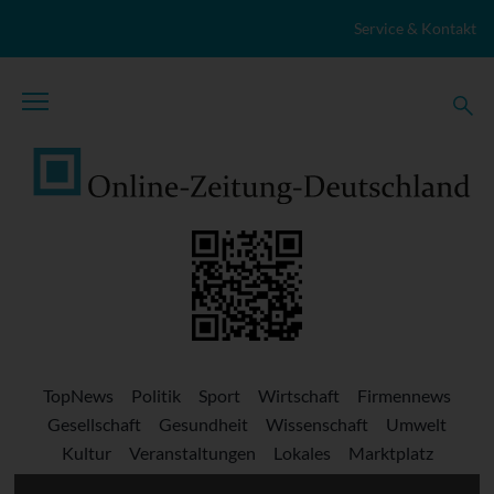
Zum Inhalt springen
Service & Kontakt
TopNews
Politik
Sport
Wirtschaft
Firmennews
Gesellschaft
Gesundheit
Wissenschaft
Umwelt
Kultur
Veranstaltungen
Lokales
Marktplatz
Stellenangebote