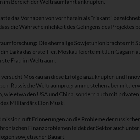
on im Bereich der Weltraumfahrt anknüpfen.
tte das Vorhaben von vornherein als "riskant" bezeichne
dass die Wahrscheinlichkeit des Gelingens des Projektes be
ltraumforschung: Die ehemalige Sowjetunion brachte mit S
ündin Laika das erste Tier. Moskau feierte mit Juri Gagari
rste Frau im Weltraum.
n versucht Moskau an diese Erfolge anzuknüpfen und Innov
ben. Russische Weltraumprogramme stehen aber mittlerw
n, wie etwa den USA und China, sondern auch mit privaten 
es Milliardärs Elon Musk.
dmission ruft Erinnerungen an die Probleme der russisch
hronischen Finanzproblemen leidet der Sektor auch unte
ogien sowjetischer Bauart.