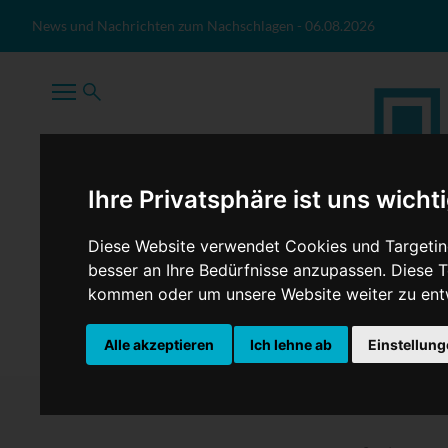
Zum Inhalt springen
News und Nachrichten zum Nachschlagen
-
06.08.2026
Ihre Privatsphäre ist uns wicht
Diese Website verwendet Cookies und Targeting
besser an Ihre Bedürfnisse anzupassen. Diese
kommen oder um unsere Website weiter zu ent
TopNews
Politik
Sport
Wirtschaft
Firmennews
Alle akzeptieren
Ich lehne ab
Einstellun