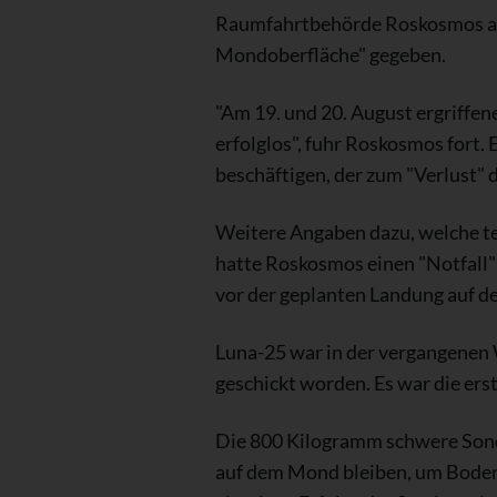
Raumfahrtbehörde Roskosmos am S
Mondoberfläche" gegeben.
"Am 19. und 20. August ergriff
erfolglos", fuhr Roskosmos fort.
beschäftigen, der zum "Verlust"
Weitere Angaben dazu, welche t
hatte Roskosmos einen "Notfall"
vor der geplanten Landung auf 
Luna-25 war in der vergangene
geschickt worden. Es war die er
Die 800 Kilogramm schwere Sond
auf dem Mond bleiben, um Bodenp