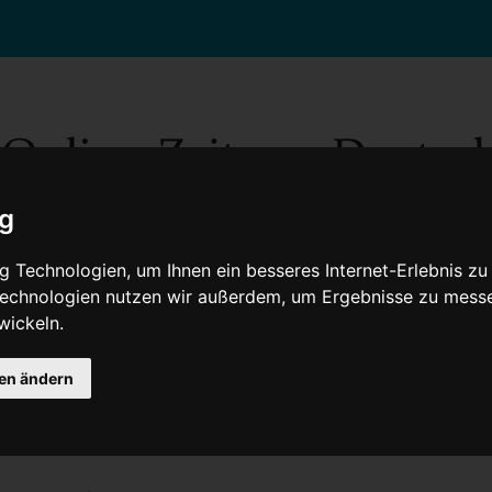
ig
 Technologien, um Ihnen ein besseres Internet-Erlebnis zu
 Technologien nutzen wir außerdem, um Ergebnisse zu mess
wickeln.
Gesellschaft
Gesundheit
Wissenschaft
Umwelt
Kultur
V
gen ändern