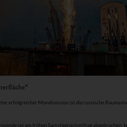
berfläche"
tzter erfolgreicher Mondmission ist die russische Raumso
sonde sei am frühen Samstagnachmittag abgebrochen, tei