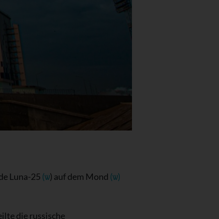
nde Luna-25
(ѡ
) auf dem Mond
(ѡ)
lte die russische