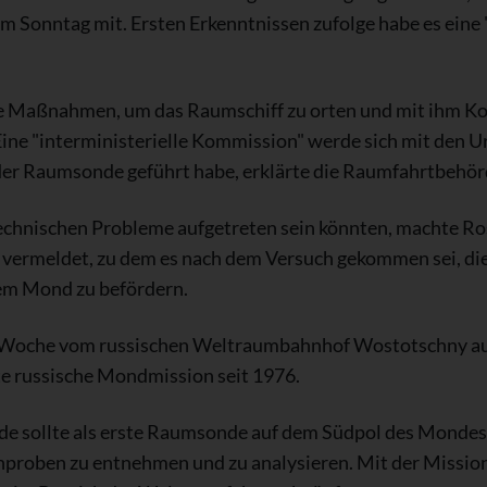
onntag mit. Ersten Erkenntnissen zufolge habe es eine "
ene Maßnahmen, um das Raumschiff zu orten und mit ihm 
 Eine "interministerielle Kommission" werde sich mit den U
 der Raumsonde geführt habe, erklärte die Raumfahrtbehör
echnischen Probleme aufgetreten sein könnten, machte R
 vermeldet, zu dem es nach dem Versuch gekommen sei, die 
dem Mond zu befördern.
n Woche vom russischen Weltraumbahnhof Wostotschny a
ste russische Mondmission seit 1976.
e sollte als erste Raumsonde auf dem Südpol des Mondes 
roben zu entnehmen und zu analysieren. Mit der Mission