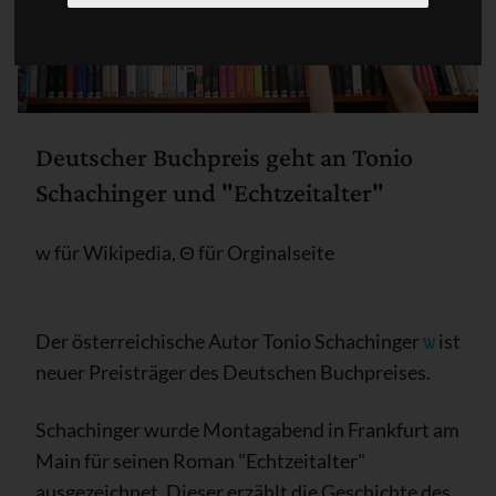
Deutscher Buchpreis geht an Tonio
Schachinger und "Echtzeitalter"
w für Wikipedia, Θ für Orginalseite
Der österreichische Autor Tonio Schachinger
ѡ
ist
neuer Preisträger des Deutschen Buchpreises.
Schachinger wurde Montagabend in Frankfurt am
Main für seinen Roman "Echtzeitalter"
ausgezeichnet. Dieser erzählt die Geschichte des