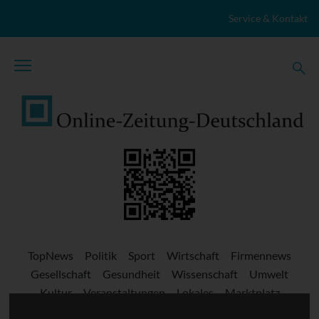
Zum Inhalt springen
Service & Kontakt
TopNews
Politik
Sport
Wirtschaft
Firmennews
Gesellschaft
Gesundheit
Wissenschaft
Umwelt
Kultur
Veranstaltungen
Lokales
Marktplatz
Stellenangebote