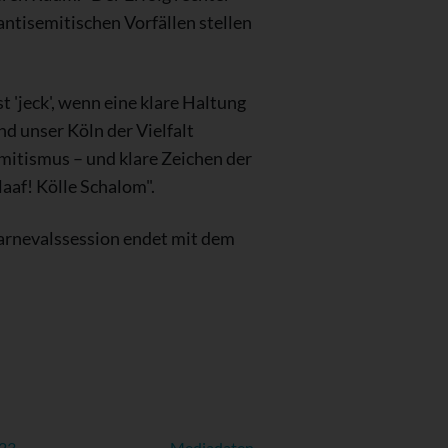
antisemitischen Vorfällen stellen
t 'jeck', wenn eine klare Haltung
d unser Köln der Vielfalt
emitismus – und klare Zeichen der
laaf! Kölle Schalom".
Karnevalssession endet mit dem
023
Mediadaten