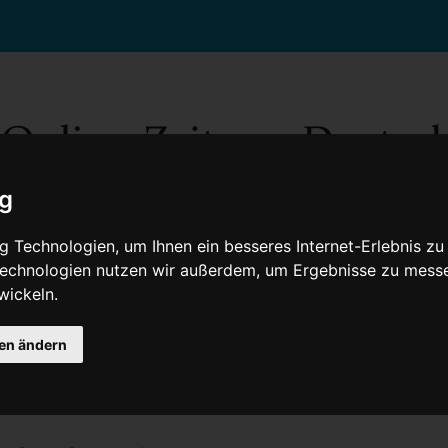
ig
 Technologien, um Ihnen ein besseres Internet-Erlebnis zu
 Technologien nutzen wir außerdem, um Ergebnisse zu mess
wickeln.
Gesellschaft
Gesundheit
Wissenschaft
Umwelt
Kultur
V
gen ändern