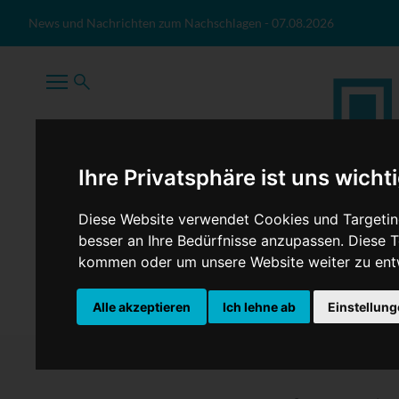
Zum Inhalt springen
News und Nachrichten zum Nachschlagen
-
07.08.2026
Ihre Privatsphäre ist uns wicht
Diese Website verwendet Cookies und Targeting
besser an Ihre Bedürfnisse anzupassen. Diese
kommen oder um unsere Website weiter zu ent
TopNews
Politik
Sport
Wirtschaft
Firmennews
Alle akzeptieren
Ich lehne ab
Einstellun