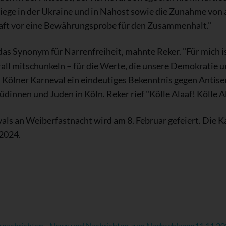
Kriege in der Ukraine und in Nahost sowie die Zunahme von 
chaft vor eine Bewährungsprobe für den Zusammenhalt."
 das Synonym für Narrenfreiheit, mahnte Reker. "Für mich is
ll mitschunkeln – für die Werte, die unsere Demokratie un
 im Kölner Karneval ein eindeutiges Bekenntnis gegen Antis
Jüdinnen und Juden in Köln. Reker rief "Kölle Alaaf! Kölle A
als an Weiberfastnacht wird am 8. Februar gefeiert. Die 
2024.
rnachrichten - News und Nachrichten zum Nachschlagen
11.11.2