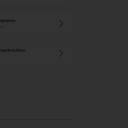
Topnews
ten
nachrichten