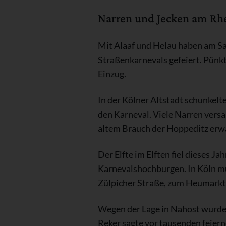
Narren und Jecken am Rhe
Mit Alaaf und Helau haben am S
Straßenkarnevals gefeiert. Pünkt
Einzug.
In der Kölner Altstadt schunkelte
den Karneval. Viele Narren ver
altem Brauch der Hoppeditz erwa
Der Elfte im Elften fiel dieses J
Karnevalshochburgen. In Köln mu
Zülpicher Straße, zum Heumarkt 
Wegen der Lage in Nahost wurde 
Reker sagte vor tausenden feiern