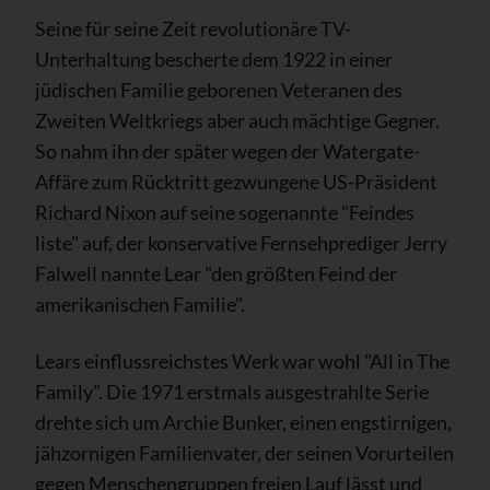
Seine für seine Zeit revolutionäre TV-
Unterhaltung bescherte dem 1922 in einer
jüdischen Familie geborenen Veteranen des
Zweiten Weltkriegs aber auch mächtige Gegner.
So nahm ihn der später wegen der Watergate-
Affäre zum Rücktritt gezwungene US-Präsident
Richard Nixon auf seine sogenannte "Feindes
liste" auf, der konservative Fernsehprediger Jerry
Falwell nannte Lear "den größten Feind der
amerikanischen Familie".
Lears einflussreichstes Werk war wohl "All in The
Family". Die 1971 erstmals ausgestrahlte Serie
drehte sich um Archie Bunker, einen engstirnigen,
jähzornigen Familienvater, der seinen Vorurteilen
gegen Menschengruppen freien Lauf lässt und