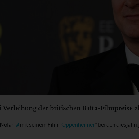
Verleihung der britischen Bafta-Filmpreise a
r Nolan
ѡ
mit seinem Film "
Oppenheimer
" bei den diesjähr