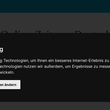
ig
 Technologien, um Ihnen ein besseres Internet-Erlebnis zu
 Technologien nutzen wir außerdem, um Ergebnisse zu mess
wickeln.
Gesellschaft
Gesundheit
Wissenschaft
Umwelt
Kultur
V
gen ändern