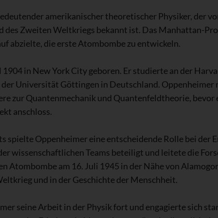
deutender amerikanischer theoretischer Physiker, der vor a
 des Zweiten Weltkriegs bekannt ist. Das Manhattan-Pr
auf abzielte, die erste Atombombe zu entwickeln.
1904 in New York City geboren. Er studierte an der Harv
an der Universität Göttingen in Deutschland. Oppenheimer
ere zur Quantenmechanik und Quantenfeldtheorie, bevor 
kt anschloss.
ts spielte Oppenheimer eine entscheidende Rolle bei der
er wissenschaftlichen Teams beteiligt und leitete die For
sten Atombombe am 16. Juli 1945 in der Nähe von Alamogo
ltkrieg und in der Geschichte der Menschheit.
r seine Arbeit in der Physik fort und engagierte sich sta