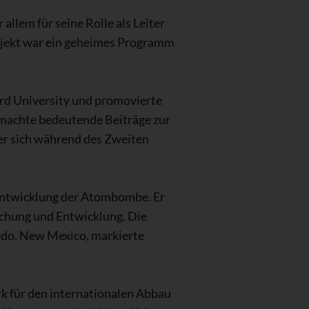
llem für seine Rolle als Leiter
ojekt war ein geheimes Programm
ard University und promovierte
 machte bedeutende Beiträge zur
er sich während des Zweiten
 Entwicklung der Atombombe. Er
schung und Entwicklung. Die
rdo, New Mexico, markierte
rk für den internationalen Abbau