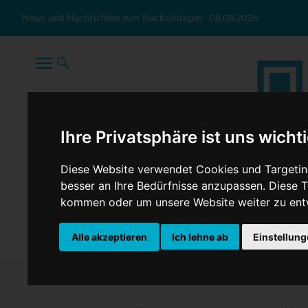
Zum Inhalt springen
News und Nachrichten zum Nachschlagen
-
08.08.2026
Ihre Privatsphäre ist uns wicht
Diese Website verwendet Cookies und Targeting
besser an Ihre Bedürfnisse anzupassen. Diese
kommen oder um unsere Website weiter zu ent
TopNews
Politik
Sport
Wirtschaft
Firmennews
Alle akzeptieren
Ich lehne ab
Einstellun