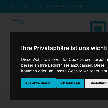
Zum Inhalt springen
News und Nachrichten zum Nachschlagen
-
07.08.2026
Ihre Privatsphäre ist uns wicht
Diese Website verwendet Cookies und Targeting
besser an Ihre Bedürfnisse anzupassen. Diese
kommen oder um unsere Website weiter zu ent
TopNews
Politik
Sport
Wirtschaft
Firmennews
Alle akzeptieren
Ich lehne ab
Einstellun