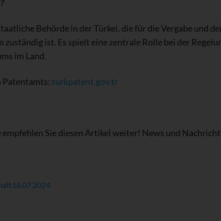
t?
staatliche Behörde in der Türkei, die für die Vergabe und 
zuständig ist. Es spielt eine zentrale Rolle bei der Regel
ums im Land.
en Patentamts:
turkpatent.gov.tr
 empfehlen Sie diesen Artikel weiter! News und Nachric
haft
16.07.2024