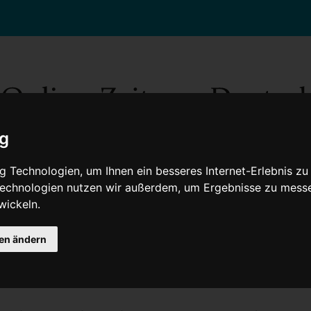
ig
 Technologien, um Ihnen ein besseres Internet-Erlebnis zu
 Technologien nutzen wir außerdem, um Ergebnisse zu mess
wickeln.
Gesellschaft
Gesundheit
Wissenschaft
Umwelt
Kultur
V
gen ändern