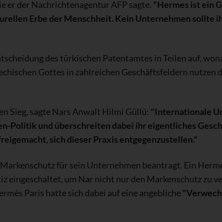
e er der Nachrichtenagentur AFP sagte.
"Hermes ist ein G
urellen Erbe der Menschheit. Kein Unternehmen sollte ih
ntscheidung des türkischen Patentamtes in Teilen auf, wo
chischen Gottes in zahlreichen Geschäftsfeldern nutzen da
en Sieg, sagte Nars Anwalt Hilmi Güllü:
"Internationale 
n-Politik und überschreiten dabei ihr eigentliches Geschä
freigemacht, sich dieser Praxis entgegenzustellen."
 Markenschutz für sein Unternehmen beantragt. Ein Hermè
iz eingeschaltet, um Nar nicht nur den Markenschutz zu v
ès Paris hatte sich dabei auf eine angebliche
"Verwech