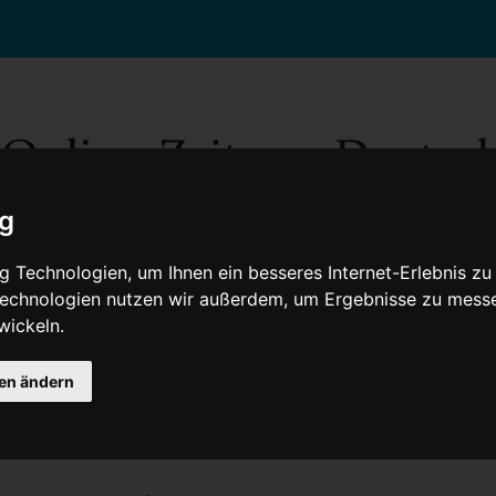
ig
 Technologien, um Ihnen ein besseres Internet-Erlebnis zu
 Technologien nutzen wir außerdem, um Ergebnisse zu mess
wickeln.
Gesellschaft
Gesundheit
Wissenschaft
Umwelt
Kultur
V
gen ändern