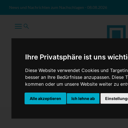
Zum Inhalt springen
News und Nachrichten zum Nachschlagen
-
08.08.2026
Ihre Privatsphäre ist uns wicht
Diese Website verwendet Cookies und Targeting
besser an Ihre Bedürfnisse anzupassen. Diese
kommen oder um unsere Website weiter zu ent
TopNews
Politik
Sport
Wirtschaft
Firmennews
Alle akzeptieren
Ich lehne ab
Einstellun