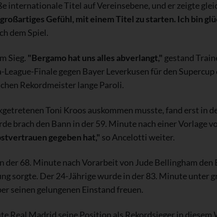
e internationale Titel auf Vereinsebene, und er zeigte gle
n großartiges Gefühl, mit einem Titel zu starten. Ich bin gl
h dem Spiel.
um Sieg.
"Bergamo hat uns alles abverlangt,"
gestand Traine
a-League-Finale gegen Bayer Leverkusen für den Supercup qu
chen Rekordmeister lange Paroli.
kgetretenen Toni Kroos auskommen musste, fand erst in de
e brach den Bann in der 59. Minute nach einer Vorlage vo
bstvertrauen gegeben hat,"
so Ancelotti weiter.
n der 68. Minute nach Vorarbeit von Jude Bellingham den B
ng sorgte. Der 24-Jährige wurde in der 83. Minute unter 
ber seinen gelungenen Einstand freuen.
te Real Madrid seine Position als Rekordsieger in diesem