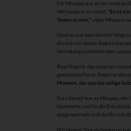
Für Mbappe war es der erste groß
Vertrauen in ihn setzt.
"Es ist ei
Teams zu sein,"
sagte Mbappe nac
Doch es war kein leichter Weg z
die sich mit einem Sieg im Europ
hartnäckig und boten dem spanis
Real Madrid, das ohne den zurüc
gewohnten Form. Federico Valverd
Moment, der uns das nötige Sel
Kurz darauf war es Mbappe, der i
hämmerte und für die Entscheidu
ausgewechselt und durfte sich ü
Mit diesem Sieg im Supercup bau