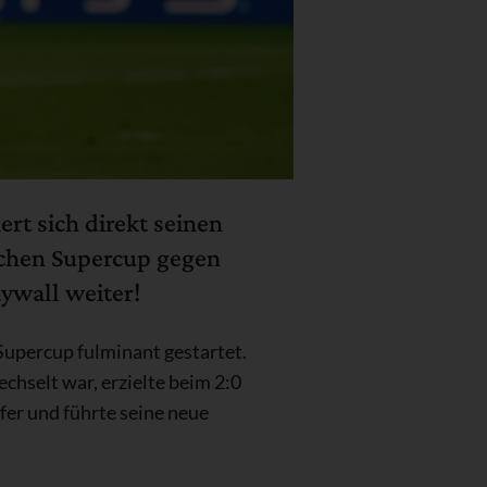
rt sich direkt seinen
ischen Supercup gegen
ywall weiter!
Supercup fulminant gestartet.
hselt war, erzielte beim 2:0
er und führte seine neue