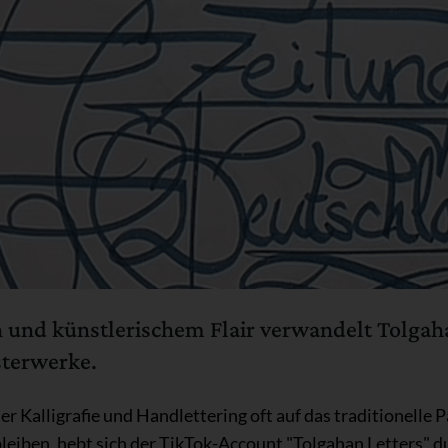
on und künstlerischem Flair verwandelt Tolgah
sterwerke.
der Kalligrafie und Handlettering oft auf das traditionelle P
iben, hebt sich der TikTok-Account "Tolgahan Letters" du