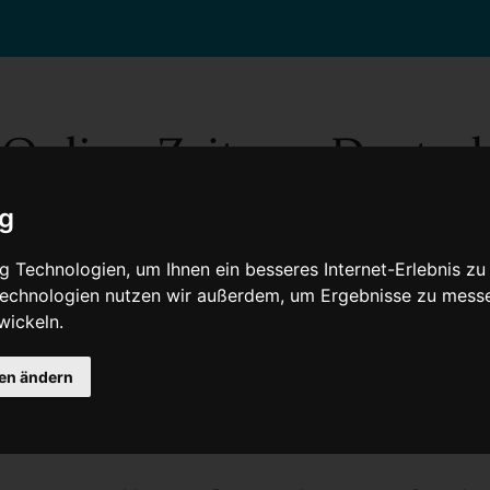
ig
 Technologien, um Ihnen ein besseres Internet-Erlebnis zu
 Technologien nutzen wir außerdem, um Ergebnisse zu mess
wickeln.
Gesellschaft
Gesundheit
Wissenschaft
Umwelt
Kultur
V
gen ändern