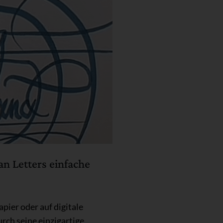
an Letters einfache
apier oder auf digitale
rch seine einzigartige