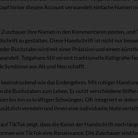
Kopf hinter diesem Account verwandelt einfache Namen in
e Zuschauer ihre Namen in den Kommentaren posten, und T
schrift zu gestalten. Diese Handschrift ist nicht nur beso
Jeder Buchstabe wird mit einer Präzision und einem künstle
ndelt. Tolgahans Stil vereint traditionelle Kalligrafie-
e Symbiose aus Alt und Neu schafft.
o beeindruckend wie das Endergebnis. Mit ruhiger Hand un
 die Buchstaben zum Leben. Er nutzt verschiedene Stifte 
inien bis hin zu kräftigen Schwüngen. Oft integriert er dek
ätzlich veredeln und ihnen eine individuelle Note verlei
auf TikTok zeigt, dass die Kunst der Handschrift noch lang
tformen wie TikTok eine Renaissance. Die Zuschauer sind 