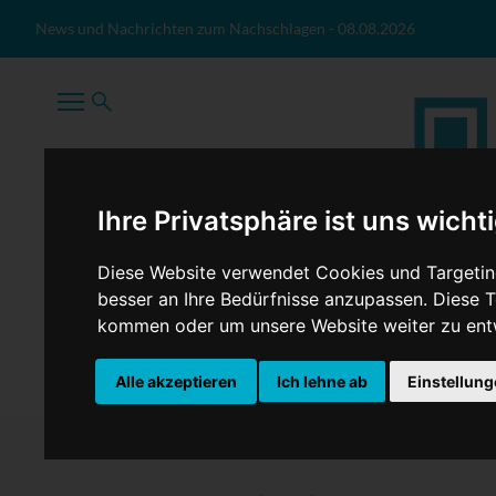
Zum Inhalt springen
News und Nachrichten zum Nachschlagen
-
08.08.2026
Ihre Privatsphäre ist uns wicht
Diese Website verwendet Cookies und Targeting
besser an Ihre Bedürfnisse anzupassen. Diese
kommen oder um unsere Website weiter zu ent
TopNews
Politik
Sport
Wirtschaft
Firmennews
Alle akzeptieren
Ich lehne ab
Einstellun