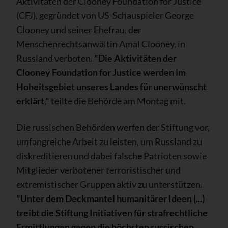
Aktivitäten der Clooney Foundation for Justice
(CFJ), gegründet von US-Schauspieler George
Clooney und seiner Ehefrau, der
Menschenrechtsanwältin Amal Clooney, in
Russland verboten.
"Die Aktivitäten der
Clooney Foundation for Justice werden im
Hoheitsgebiet unseres Landes für unerwünscht
erklärt,"
teilte die Behörde am Montag mit.
Die russischen Behörden werfen der Stiftung vor,
umfangreiche Arbeit zu leisten, um Russland zu
diskreditieren und dabei falsche Patrioten sowie
Mitglieder verbotener terroristischer und
extremistischer Gruppen aktiv zu unterstützen.
"Unter dem Deckmantel humanitärer Ideen (...)
treibt die Stiftung Initiativen für strafrechtliche
Ermittlungen gegen die höchsten russischen