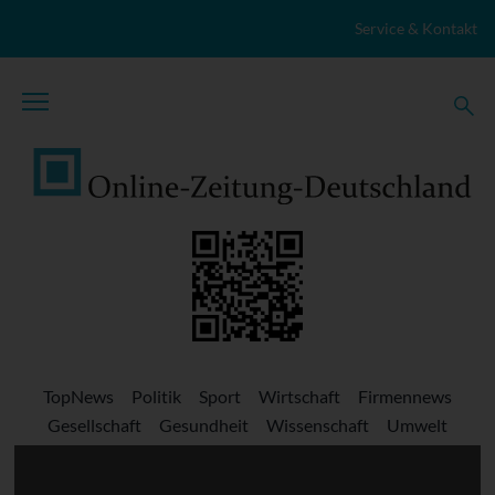
Zum Inhalt springen
Service & Kontakt
TopNews
Politik
Sport
Wirtschaft
Firmennews
Gesellschaft
Gesundheit
Wissenschaft
Umwelt
Kultur
Veranstaltungen
Lokales
Marktplatz
Stellenangebote