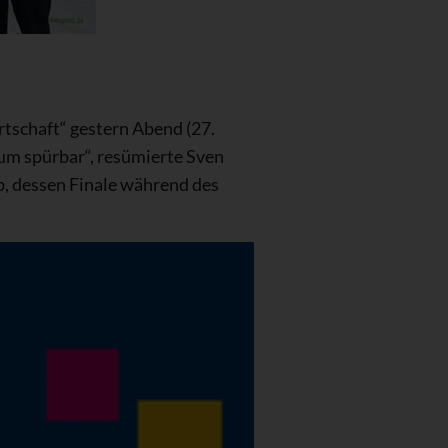
tschaft“ gestern Abend (27.
m spürbar“, resümierte Sven
, dessen Finale während des