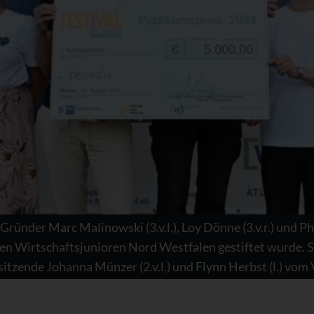
ründer Marc Malinowski (3.v.l.), Loy Dönne (3.v.r.) und Ph
den Wirtschaftsjunioren Nord Westfalen gestiftet wurde. Sv
itzende Johanna Münzer (2.v.l.) und Flynn Herbst (l.) vom 