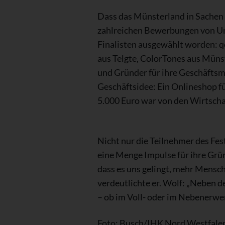
Dass das Münsterland in Sachen
zahlreichen Bewerbungen von Unte
Finalisten ausgewählt worden: q
aus Telgte, ColorTones aus Mün
und Gründer für ihre Geschäftsm
Geschäftsidee: Ein Onlineshop f
5.000 Euro war von den Wirtscha
Nicht nur die Teilnehmer des Fes
eine Menge Impulse für ihre Grü
dass es uns gelingt, mehr Mensche
verdeutlichte er. Wolf: „Neben 
– ob im Voll- oder im Nebenerwer
Foto: Busch/IHK Nord Westfale