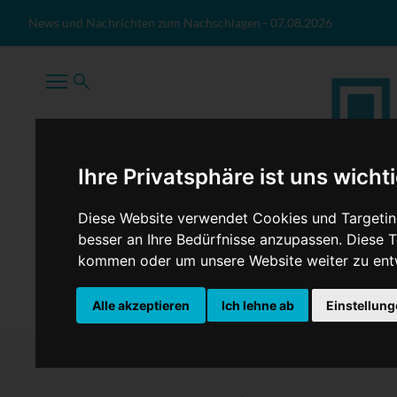
Zum Inhalt springen
News und Nachrichten zum Nachschlagen
-
07.08.2026
Ihre Privatsphäre ist uns wicht
Diese Website verwendet Cookies und Targeting
besser an Ihre Bedürfnisse anzupassen. Diese
kommen oder um unsere Website weiter zu ent
TopNews
Politik
Sport
Wirtschaft
Firmennews
Alle akzeptieren
Ich lehne ab
Einstellun