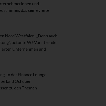
unternehmerinnen und -
zusammen, das seine vierte
ren Nord Westfalen. „Denn auch
utung“, betonte WJ-Vorsitzende
blierten Unternehmen und
ng. In der Finance Lounge
terland Ost über
ssen zu den Themen