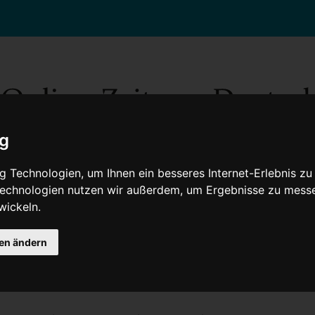
ig
 Technologien, um Ihnen ein besseres Internet-Erlebnis zu
 Technologien nutzen wir außerdem, um Ergebnisse zu mess
wickeln.
Gesellschaft
Gesundheit
Wissenschaft
Umwelt
Kultur
V
gen ändern