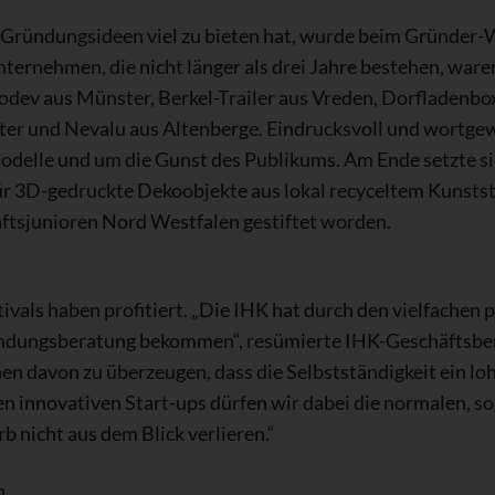
 Gründungsideen viel zu bieten hat, wurde beim Gründer-
rnehmen, die nicht länger als drei Jahre bestehen, waren
odev aus Münster, Berkel-Trailer aus Vreden, Dorfladenbo
ster und Nevalu aus Altenberge. Eindrucksvoll und wortg
odelle und um die Gunst des Publikums. Am Ende setzte si
ür 3D-gedruckte Dekoobjekte aus lokal recyceltem Kunstst
ftsjunioren Nord Westfalen gestiftet worden.
tivals haben profitiert. „Die IHK hat durch den vielfachen
ndungsberatung bekommen“, resümierte IHK-Geschäftsbereic
n davon zu überzeugen, dass die Selbstständigkeit ein lohn
den innovativen Start-ups dürfen wir dabei die normalen
b nicht aus dem Blick verlieren.“
n