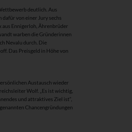
Wettbewerb deutlich. Aus
 dafür von einer Jury sechs
x aus Ennigerloh, Ährenbrüder
ewandt warben die Gründerinnen
ch Nevalu durch. Die
off. Das Preisgeld in Höhe von
 persönlichen Austausch wieder
hsleiter Wolf. „Es ist wichtig,
endes und attraktives Ziel ist“,
, sogenannten Chancengründungen