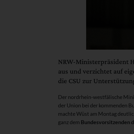
NRW-Ministerpräsident He
aus und verzichtet auf ei
die CSU zur Unterstützun
Der nordrhein-westfälische Min
der Union bei der kommenden Bu
machte Wüst am Montag deutlich,
ganz dem
Bundesvorsitzenden d