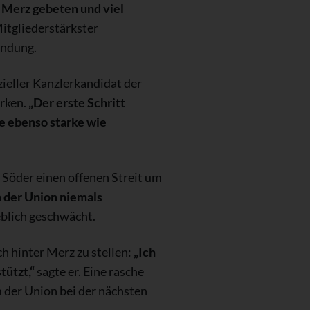
 Merz gebeten und viel
itgliederstärkster
indung.
zieller Kanzlerkandidat der
rken.
„Der erste Schritt
ne ebenso starke wie
Söder einen offenen Streit um
n der Union niemals
eblich geschwächt.
h hinter Merz zu stellen:
„Ich
tützt,“
sagte er. Eine rasche
 der Union bei der nächsten