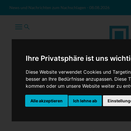
Zum Inhalt springen
News und Nachrichten zum Nachschlagen
-
08.08.2026
Ihre Privatsphäre ist uns wicht
Diese Website verwendet Cookies und Targeting
besser an Ihre Bedürfnisse anzupassen. Diese
kommen oder um unsere Website weiter zu ent
TopNews
Politik
Sport
Wirtschaft
Firmennews
Alle akzeptieren
Ich lehne ab
Einstellun