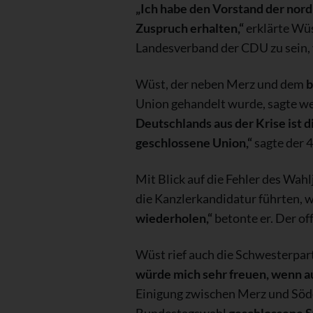
„Ich habe den Vorstand der nor
Zuspruch erhalten,“
erklärte Wüs
Landesverband der CDU zu sein, 
Wüst, der neben Merz und dem
b
Union gehandelt wurde, sagte weit
Deutschlands aus der Krise ist 
geschlossene Union,“
sagte der 4
Mit Blick auf die Fehler des Wah
die Kanzlerkandidatur führten, 
wiederholen,“
betonte er. Der o
Wüst rief auch die Schwesterpar
würde mich sehr freuen, wenn au
Einigung zwischen Merz und Söde