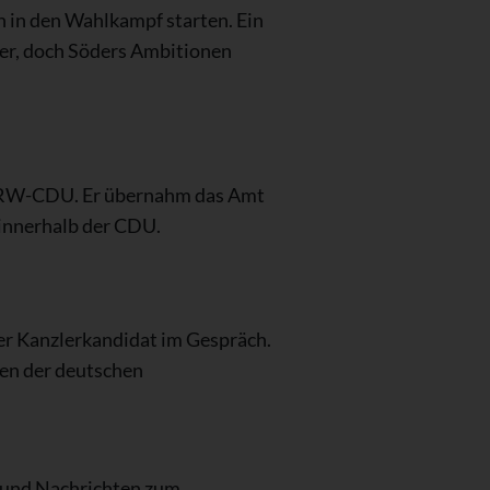
n in den Wahlkampf starten. Ein
her, doch Söders Ambitionen
 NRW-CDU. Er übernahm das Amt
 innerhalb der CDU.
ler Kanzlerkandidat im Gespräch.
ten der deutschen
s und Nachrichten zum