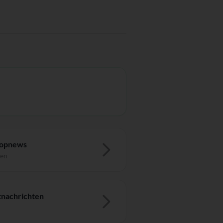
Topnews
ten
nachrichten