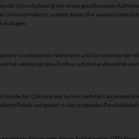
te die Union frühzeitig mit einem geschlossenen Auftrete
 der Union schmälerte, scheint dieses Mal unwahrscheinlic
k erzeugen.
räsident von Nordrhein-Westfalen und Vorsitzender der
nd hat seitdem großen Einfluss auf die Landespolitik und
rsitzende der CDU und war bereits mehrfach als potenziel
undliche Politik und gehört zu den prägenden Persönlichkei
 empfehlen Sie uns oder diesen Artikel weiter. OZD-New