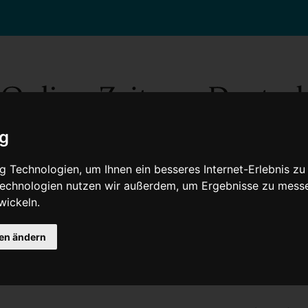
ig
 Technologien, um Ihnen ein besseres Internet-Erlebnis zu
 Technologien nutzen wir außerdem, um Ergebnisse zu mess
wickeln.
Gesellschaft
Gesundheit
Wissenschaft
Umwelt
Kultur
V
gen ändern