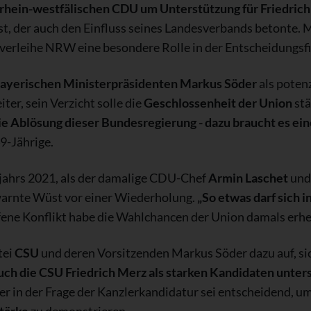
drhein-westfälischen CDU um Unterstützung für Friedrich
t, der auch den Einfluss seines Landesverbands betonte. M
verleihe NRW eine besondere Rolle in der Entscheidungsf
ayerischen Ministerpräsidenten Markus Söder
als poten
er, sein Verzicht solle die
Geschlossenheit der Union
stä
die Ablösung dieser Bundesregierung - dazu braucht es ei
9-Jährige.
ljahrs 2021, als der damalige CDU-Chef
Armin Laschet
und 
warnte Wüst vor einer Wiederholung.
„So etwas darf sich i
ffene Konflikt habe die Wahlchancen der Union damals erh
tei
CSU
und deren Vorsitzenden Markus Söder dazu auf, sic
ch die CSU Friedrich Merz als starken Kandidaten unters
r in der Frage der Kanzlerkandidatur sei entscheidend, um