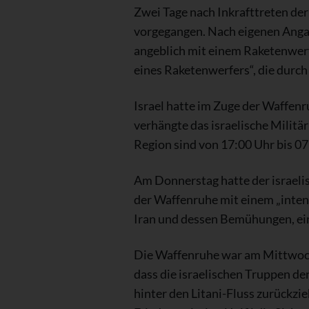
Zwei Tage nach Inkrafttreten der
vorgegangen. Nach eigenen Angabe
angeblich mit einem Raketenwerfe
eines Raketenwerfers“, die durch 
Israel hatte im Zuge der Waffe
verhängte das israelische Militä
Region sind von 17:00 Uhr bis 07:
Am Donnerstag hatte der israeli
der Waffenruhe mit einem „inten
Iran und dessen Bemühungen, ei
Die Waffenruhe war am Mittwochm
dass die israelischen Truppen de
hinter den Litani-Fluss zurückz