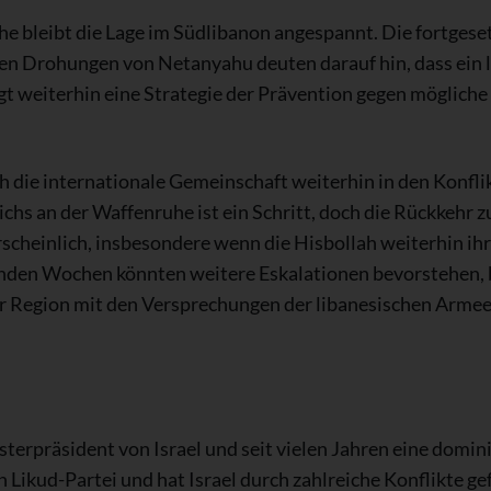
e bleibt die Lage im Südlibanon angespannt. Die fortgeset
ten Drohungen von Netanyahu deuten darauf hin, dass ein 
folgt weiterhin eine Strategie der Prävention gegen möglic
ich die internationale Gemeinschaft weiterhin in den Konfli
hs an der Waffenruhe ist ein Schritt, doch die Rückkehr zu
cheinlich, insbesondere wenn die Hisbollah weiterhin ihr
enden Wochen könnten weitere Eskalationen bevorstehen,
der Region mit den Versprechungen der libanesischen Armee
terpräsident von Israel und seit vielen Jahren eine domini
ten Likud-Partei und hat Israel durch zahlreiche Konflikte 