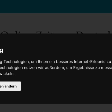
ig
 Technologien, um Ihnen ein besseres Internet-Erlebnis zu
 Technologien nutzen wir außerdem, um Ergebnisse zu mess
wickeln.
Gesellschaft
Gesundheit
Wissenschaft
Umwelt
Kultur
V
gen ändern