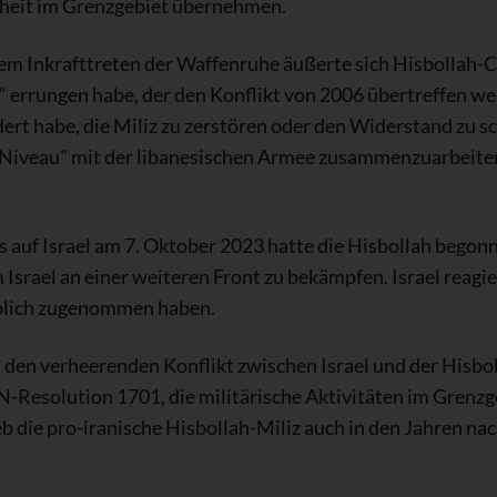
erheit im Grenzgebiet übernehmen.
dem Inkrafttreten der Waffenruhe äußerte sich Hisbollah-
g“ errungen habe, der den Konflikt von 2006 übertreffen we
dert habe, die Miliz zu zerstören oder den Widerstand zu
 Niveau" mit der libanesischen Armee zusammenzuarbei
auf Israel am 7. Oktober 2023 hatte die Hisbollah begon
Israel an einer weiteren Front zu bekämpfen. Israel reagie
heblich zugenommen haben.
 den verheerenden Konflikt zwischen Israel und der Hisb
-Resolution 1701, die militärische Aktivitäten im Grenzgeb
eb die pro-iranische Hisbollah-Miliz auch in den Jahren na