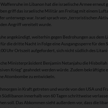
 Waffenruhe im Libanon hat die israelische Armee erneut g
n griff das israelische Militär am Freitag mit einem Lufta
r unterwegs war. Israel sprach von „terroristischen Aktiv
den Angriff vereitelt wurde.
nruhe angekündigt, weiterhin gegen Bedrohungen aus dem 
r für die dritte Nacht in Folge eine Ausgangssperre für de
00 Uhr Ortszeit aufgefordert, sich nicht südlich des Litan
sche Ministerpräsident Benjamin Netanjahu die Hisbollah 
siven Krieg“ geahndet werden würde. Zudem bekräftigte 
ne Atombombe zu entwickeln.
orgen in Kraft getreten und wurde von den USA und Frankr
n Südlibanon innerhalb von 60 Tagen schrittweise verlasse
iehen soll. Das Abkommen sieht außerdem vor, dass die lib