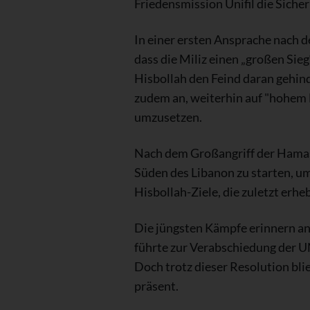
Friedensmission Unifil die Sich
In einer ersten Ansprache nach 
dass die Miliz einen „großen Sie
Hisbollah den Feind daran gehin
zudem an, weiterhin auf "hohem
umzusetzen.
Nach dem Großangriff der Hamas 
Süden des Libanon zu starten, um 
Hisbollah-Ziele, die zuletzt er
Die jüngsten Kämpfe erinnern an
führte zur Verabschiedung der UN
Doch trotz dieser Resolution bli
präsent.