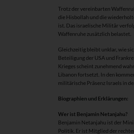
Trotz der vereinbarten Waffenruh
die Hisbollah und die wiederhol
ist. Das israelische Militär ver
Waffenruhe zusätzlich belastet.
Gleichzeitig bleibt unklar, wie s
Beteiligung der USA und Frankreic
Krieges scheint zunehmend wahrs
Libanon fortsetzt. In den komm
militärische Präsenz Israels in 
Biographien und Erklärungen:
Wer ist Benjamin Netanjahu?
Benjamin Netanjahu ist der Minis
Politik. Er ist Mitglied der rech