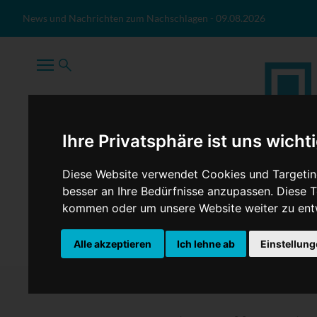
Zum Inhalt springen
News und Nachrichten zum Nachschlagen
-
09.08.2026
Ihre Privatsphäre ist uns wicht
Diese Website verwendet Cookies und Targeting
besser an Ihre Bedürfnisse anzupassen. Diese
kommen oder um unsere Website weiter zu ent
TopNews
Politik
Sport
Wirtschaft
Firmennews
Alle akzeptieren
Ich lehne ab
Einstellun