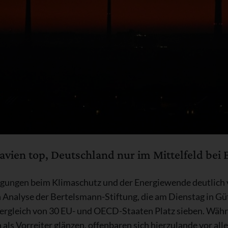
navien top, Deutschland nur im Mittelfeld bei
gungen beim Klimaschutz und der Energiewende deutlich v
n Analyse der Bertelsmann-Stiftung, die am Dienstag in Gü
Vergleich von 30 EU- und OECD-Staaten Platz sieben. Wäh
ls Vorreiter glänzen, offenbaren sich hierzulande vor all