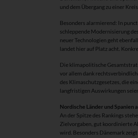
und dem Übergang zu einer Kreis
Besonders alarmierend: In punct
schleppende Modernisierung des 
neuer Technologien geht ebenfall
landet hier auf Platz acht. Konk
Die klimapolitische Gesamtstrat
vor allem dank rechtsverbindlic
des Klimaschutzgesetzes, die ein
langfristigen Auswirkungen seien
Nordische Länder und Spanien a
An der Spitze des Rankings steh
Zielvorgaben, gut koordinierte 
wird. Besonders Dänemark zeigt b