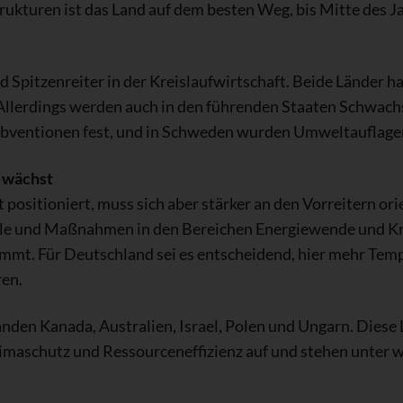
rukturen ist das Land auf dem besten Weg, bis Mitte des 
Spitzenreiter in der Kreislaufwirtschaft. Beide Länder h
llerdings werden auch in den führenden Staaten Schwachst
ubventionen fest, und in Schweden wurden Umweltauflagen 
 wächst
 positioniert, muss sich aber stärker an den Vorreitern ori
Ziele und Maßnahmen in den Bereichen Energiewende und Kre
mmt. Für Deutschland sei es entscheidend, hier mehr Tem
ren.
den Kanada, Australien, Israel, Polen und Ungarn. Diese 
Klimaschutz und Ressourceneffizienz auf und stehen unter