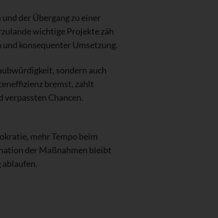
n und der Übergang zu einer
rzulande wichtige Projekte zäh
en und konsequenter Umsetzung.
laubwürdigkeit, sondern auch
neffizienz bremst, zahlt
d verpassten Chancen.
rokratie, mehr Tempo beim
ination der Maßnahmen bleibt
 ablaufen.