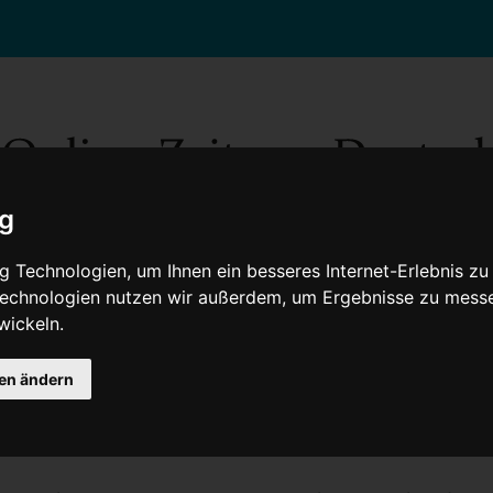
ig
 Technologien, um Ihnen ein besseres Internet-Erlebnis zu
 Technologien nutzen wir außerdem, um Ergebnisse zu mess
wickeln.
Gesellschaft
Gesundheit
Wissenschaft
Umwelt
Kultur
V
gen ändern