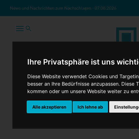
Zum Inhalt springen
News und Nachrichten zum Nachschlagen
-
07.08.2026
Ihre Privatsphäre ist uns wicht
Diese Website verwendet Cookies und Targeting
besser an Ihre Bedürfnisse anzupassen. Diese
kommen oder um unsere Website weiter zu ent
TopNews
Politik
Sport
Wirtschaft
Firmennews
Alle akzeptieren
Ich lehne ab
Einstellun