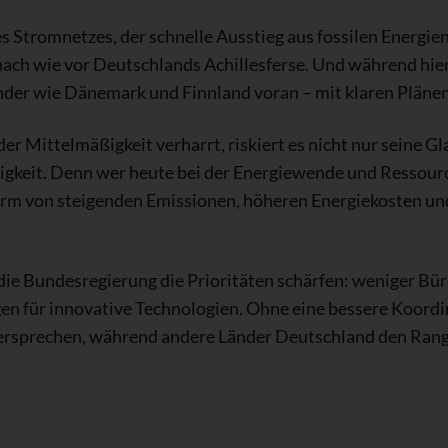
s Stromnetzes, der schnelle Ausstieg aus fossilen Energie
nach wie vor Deutschlands Achillesferse. Und während hie
änder wie Dänemark und Finnland voran – mit klaren Plän
r Mittelmäßigkeit verharrt, riskiert es nicht nur seine G
gkeit. Denn wer heute bei der Energiewende und Ressource
orm von steigenden Emissionen, höheren Energiekosten un
ie Bundesregierung die Prioritäten schärfen: weniger Bü
en für innovative Technologien. Ohne eine bessere Koord
 Versprechen, während andere Länder Deutschland den Rang