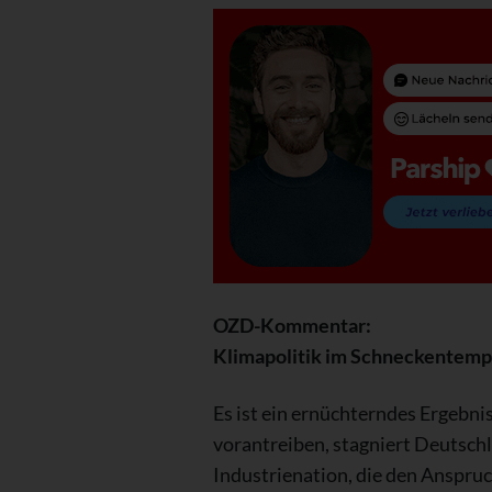
OZD-Kommentar:
Klimapolitik im Schneckentemp
Es ist ein ernüchterndes Ergebn
vorantreiben, stagniert Deutschl
Industrienation, die den Anspruch