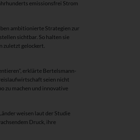
Jahrhunderts emissionsfrei Strom
aben ambitionierte Strategien zur
ellen sichtbar. So halten sie
zuletzt gelockert.
entieren", erklärte Bertelsmann-
islaufwirtschaft seien nicht
po zu machen und innovative
Länder weisen laut der Studie
 wachsendem Druck, ihre