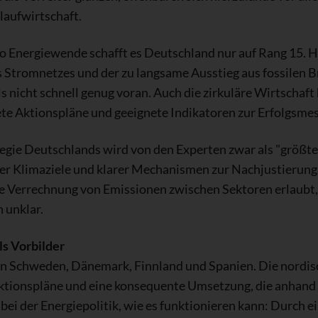
laufwirtschaft.
o Energiewende schafft es Deutschland nur auf Rang 15. 
Stromnetzes und der zu langsame Ausstieg aus fossilen B
s nicht schnell genug voran. Auch die zirkuläre Wirtschaft
rete Aktionspläne und geeignete Indikatoren zur Erfolgsmes
egie Deutschlands wird von den Experten zwar als "größten
her Klimaziele und klarer Mechanismen zur Nachjustierung
e Verrechnung von Emissionen zwischen Sektoren erlaubt, 
 unklar.
ls Vorbilder
en Schweden, Dänemark, Finnland und Spanien. Die nordis
Aktionspläne und eine konsequente Umsetzung, die anhand 
ei der Energiepolitik, wie es funktionieren kann: Durch 