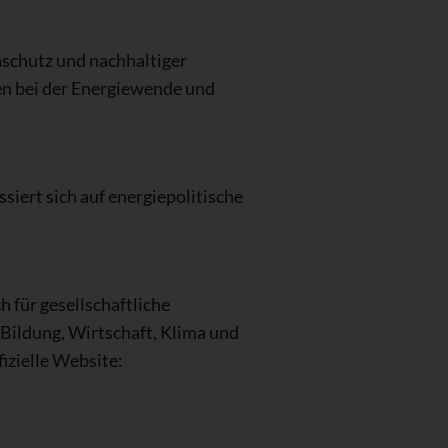
maschutz und nachhaltiger
ten bei der Energiewende und
siert sich auf energiepolitische
h für gesellschaftliche
Bildung, Wirtschaft, Klima und
izielle Website: