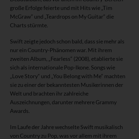
große Erfolge feierte und mit Hits wie „Tim
McGraw“ und „Teardrops on My Guitar“ die
Charts stürmte.
Swift zeigte jedoch schon bald, dass sie mehr als
nur ein Country-Phänomen war. Mit ihrem
zweiten Album, „Fearless“ (2008), etablierte sie
sich als internationale Pop-Ikone. Songs wie
„Love Story“ und „You Belong with Me“ machten
sie zu einer der bekanntesten Musikerinnen der
Welt und brachten ihr zahlreiche
Auszeichnungen, darunter mehrere Grammy
Awards.
Im Laufe der Jahre wechselte Swift musikalisch
von Country zu Pop, was vor allem mit ihrem