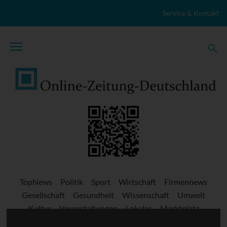
Zum Inhalt springen
Service & Kontakt
TopNews
Politik
Sport
Wirtschaft
Firmennews
Gesellschaft
Gesundheit
Wissenschaft
Umwelt
Kultur
Veranstaltungen
Lokales
Marktplatz
Stellenangebote