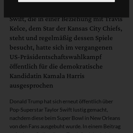
Swift, die in einer Beziehung mit Travis
Kelce, dem Star der Kansas City Chiefs,
steht und regelmäßig dessen Spiele
besucht, hatte sich im vergangenen
US-Präsidentschaftswahlkampf
öffentlich für die demokratische
Kandidatin Kamala Harris
ausgesprochen
Donald Trump hat sich erneut öffentlich über
Pop-Superstar Taylor Swift lustig gemacht,
nachdem diese beim Super Bowl in New Orleans
von den Fans ausgebuht wurde. In einem Beitrag