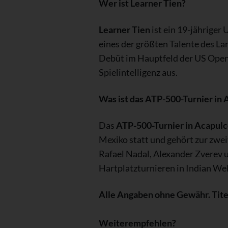
Wer ist Learner Tien?
Learner Tien
ist ein 19-jähriger 
eines der größten Talente des La
Debüt im Hauptfeld der US Open.
Spielintelligenz aus.
Was ist das ATP-500-Turnier in 
Das
ATP-500-Turnier in Acapul
Mexiko statt und gehört zur zwe
Rafael Nadal, Alexander Zverev u
Hartplatzturnieren in Indian We
Alle Angaben ohne Gewähr. Tite
Weiterempfehlen?