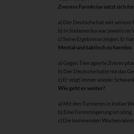
Zverevs Formkrise setzt sich for
a) Der Deutsche hat seit seinem 
b) In Südamerika war jeweils im V
c) Seine Ergebnisse zeigen: Er h
Mental und taktisch zu harmlos
a) Gegen Tien agierte Zverev pha
b) Der Deutsche hatte nie das Gef
c) Er zeigt immer wieder Schwan
Wie geht es weiter?
a) Mit den Turnieren in Indian W
b) Eine Formsteigerung ist nötig, 
c) Die kommenden Wochen könnte