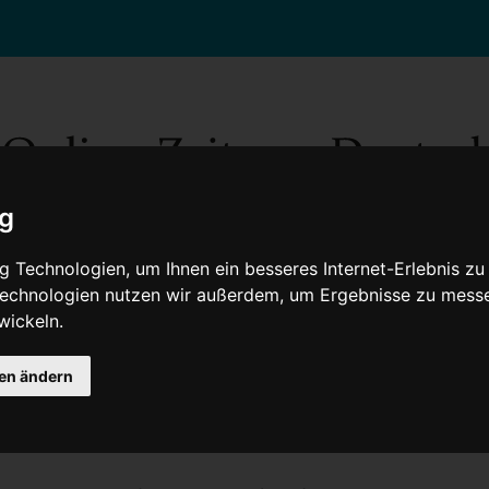
ig
 Technologien, um Ihnen ein besseres Internet-Erlebnis zu
 Technologien nutzen wir außerdem, um Ergebnisse zu mess
wickeln.
Gesellschaft
Gesundheit
Wissenschaft
Umwelt
Kultur
V
gen ändern