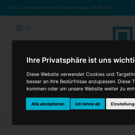
Zum Inhalt springen
News und Nachrichten zum Nachschlagen
-
06.08.2026
Ihre Privatsphäre ist uns wicht
Diese Website verwendet Cookies und Targeting
besser an Ihre Bedürfnisse anzupassen. Diese
kommen oder um unsere Website weiter zu ent
TopNews
Politik
Sport
Wirtschaft
Firmennews
Alle akzeptieren
Ich lehne ab
Einstellun