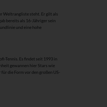
 Weltrangliste steht. Er gilt als
b bereits als 16-Jähriger sein
undlinie und eine hohe
fi-Tennis. Es findet seit 1993 in
nheit gewannen hier Stars wie
r für die Form vor den großen US-