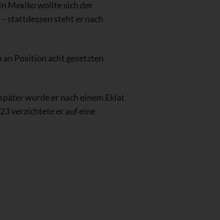
In Mexiko wollte sich der
 – stattdessen steht er nach
 an Position acht gesetzten
 später wurde er nach einem Eklat
23 verzichtete er auf eine