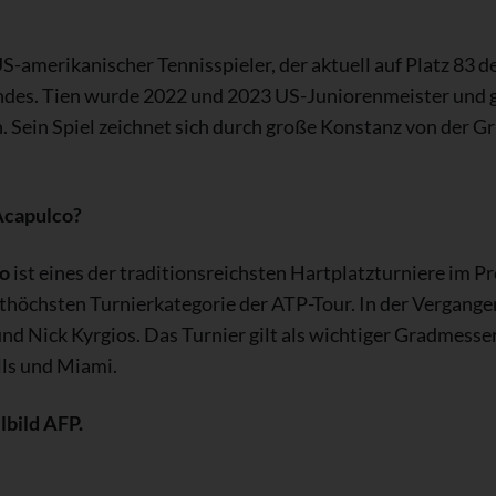
US-amerikanischer Tennisspieler, der aktuell auf Platz 83 der
ndes. Tien wurde 2022 und 2023 US-Juniorenmeister und ga
 Sein Spiel zeichnet sich durch große Konstanz von der Gr
Acapulco?
co
ist eines der traditionsreichsten Hartplatzturniere im Pro
ithöchsten Turnierkategorie der ATP-Tour. In der Vergange
nd Nick Kyrgios. Das Turnier gilt als wichtiger Gradmesse
lls und Miami.
lbild AFP.