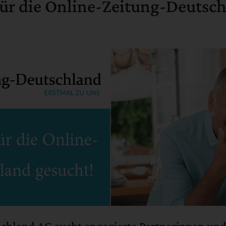
für die Online-Zeitung-Deutsc
chland AG sucht engagierte Partnerinnen und 