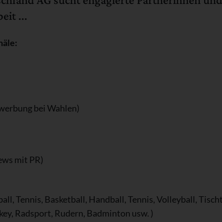
it ...
näle:
nwerbung bei Wahlen)
ews mit PR)
ll, Tennis, Basketball, Handball, Tennis, Volleyball, Tis
ckey, Radsport, Rudern, Badminton usw. )