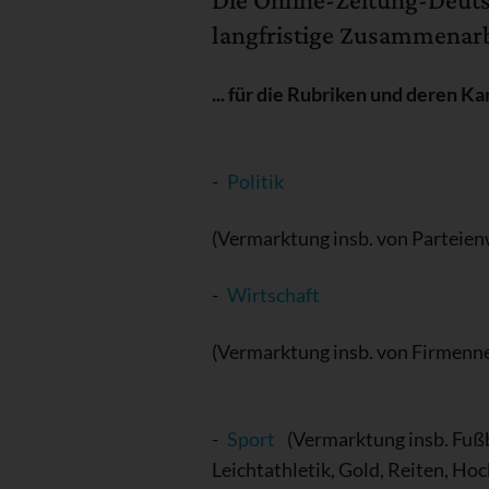
langfristige Zusammenarbe
... für die Rubriken und deren Ka
-
Politik
(Vermarktung insb. von Parteie
-
Wirtschaft
(Vermarktung insb. von Firmenn
-
Sport
(Vermarktung insb. Fußba
Leichtathletik, Gold, Reiten, Ho