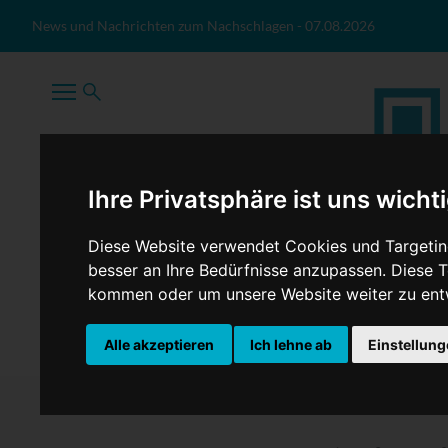
Zum Inhalt springen
News und Nachrichten zum Nachschlagen
-
07.08.2026
Ihre Privatsphäre ist uns wicht
Diese Website verwendet Cookies und Targeting
besser an Ihre Bedürfnisse anzupassen. Diese
kommen oder um unsere Website weiter zu ent
TopNews
Politik
Sport
Wirtschaft
Firmennews
Alle akzeptieren
Ich lehne ab
Einstellun