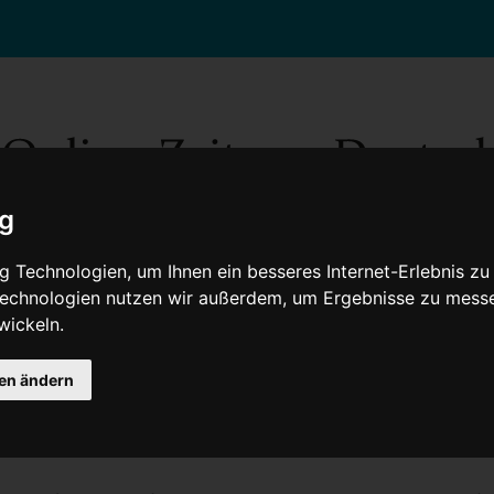
ig
 Technologien, um Ihnen ein besseres Internet-Erlebnis zu
 Technologien nutzen wir außerdem, um Ergebnisse zu mess
wickeln.
Gesellschaft
Gesundheit
Wissenschaft
Umwelt
Kultur
V
gen ändern