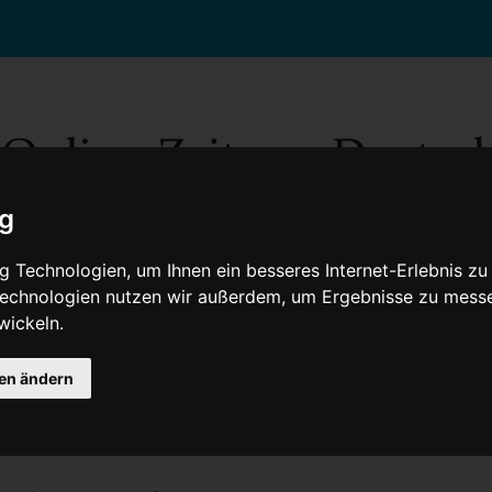
ig
 Technologien, um Ihnen ein besseres Internet-Erlebnis zu
 Technologien nutzen wir außerdem, um Ergebnisse zu mess
wickeln.
Gesellschaft
Gesundheit
Wissenschaft
Umwelt
Kultur
V
gen ändern