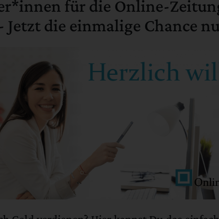
r*innen für die Online-Zeitu
- Jetzt die einmalige Chance n
h Geld verdienen? Hier kannst Du das einfac