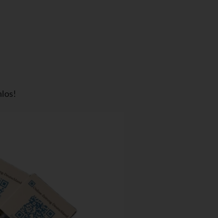
nlos!