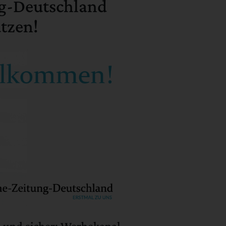
ng-Deutschland
utzen!
h und sicher: Werbekanal