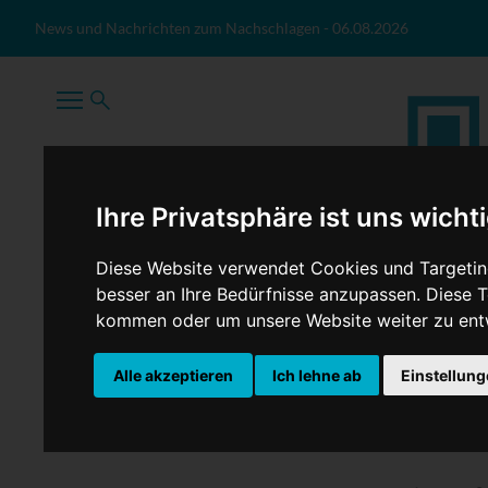
Zum Inhalt springen
News und Nachrichten zum Nachschlagen
-
06.08.2026
Ihre Privatsphäre ist uns wicht
Diese Website verwendet Cookies und Targeting
besser an Ihre Bedürfnisse anzupassen. Diese
kommen oder um unsere Website weiter zu ent
TopNews
Politik
Sport
Wirtschaft
Firmennews
Alle akzeptieren
Ich lehne ab
Einstellun