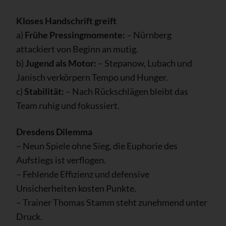
Kloses Handschrift greift
a)
Frühe Pressingmomente:
– Nürnberg
attackiert von Beginn an mutig.
b)
Jugend als Motor:
– Stepanow, Lubach und
Janisch verkörpern Tempo und Hunger.
c)
Stabilität:
– Nach Rückschlägen bleibt das
Team ruhig und fokussiert.
Dresdens Dilemma
– Neun Spiele ohne Sieg, die Euphorie des
Aufstiegs ist verflogen.
– Fehlende Effizienz und defensive
Unsicherheiten kosten Punkte.
– Trainer Thomas Stamm steht zunehmend unter
Druck.