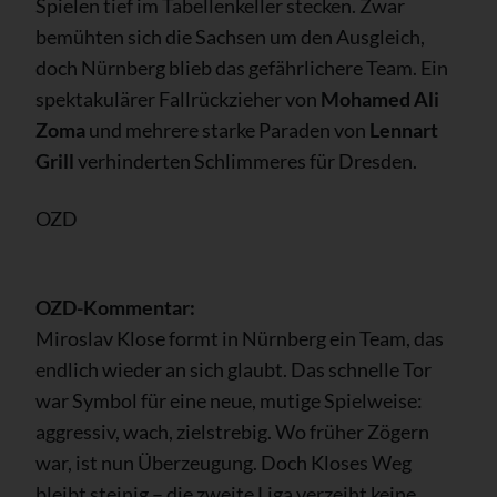
Spielen tief im Tabellenkeller stecken. Zwar
bemühten sich die Sachsen um den Ausgleich,
doch Nürnberg blieb das gefährlichere Team. Ein
spektakulärer Fallrückzieher von
Mohamed Ali
Zoma
und mehrere starke Paraden von
Lennart
Grill
verhinderten Schlimmeres für Dresden.
OZD
OZD-Kommentar:
Miroslav Klose formt in Nürnberg ein Team, das
endlich wieder an sich glaubt. Das schnelle Tor
war Symbol für eine neue, mutige Spielweise:
aggressiv, wach, zielstrebig. Wo früher Zögern
war, ist nun Überzeugung. Doch Kloses Weg
bleibt steinig – die zweite Liga verzeiht keine