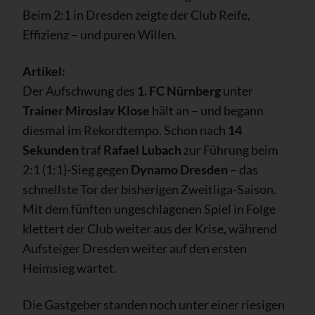
Beim 2:1 in Dresden zeigte der Club Reife,
Effizienz – und puren Willen.
Artikel:
Der Aufschwung des
1. FC Nürnberg
unter
Trainer Miroslav Klose
hält an – und begann
diesmal im Rekordtempo. Schon nach
14
Sekunden
traf
Rafael Lubach
zur Führung beim
2:1 (1:1)-Sieg gegen
Dynamo Dresden
– das
schnellste Tor der bisherigen Zweitliga-Saison.
Mit dem fünften ungeschlagenen Spiel in Folge
klettert der Club weiter aus der Krise, während
Aufsteiger Dresden weiter auf den ersten
Heimsieg wartet.
Die Gastgeber standen noch unter einer riesigen