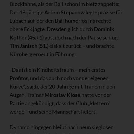
Blockfahne, als der Ball schon im Netz zappelte:
Der 18-jährige
Artem Stepanow
legte präzise für
Lubach auf, der den Ball humorlos ins rechte
obere Eck jagte. Dresden glich durch
Dominik
Kother (45.+1)
aus, doch nach der Pause schlug
Tim Janisch (51.)
eiskalt zurück – und brachte
Nürnberg erneut in Führung.
„Das ist ein Kindheitstraum – mein erstes
Profitor, und das auch noch vor der eigenen
Kurve“, sagte der 20-Jährige mit Tränen in den
Augen. Trainer
Miroslav Klose
hatte vor der
Partie angekündigt, dass der Club „klettern“
werde – und seine Mannschaft liefert.
Dynamo hingegen bleibt nach neun sieglosen