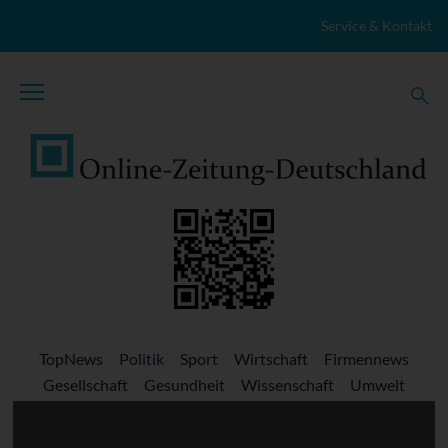
Zum Inhalt springen
Service & Kontakt
TopNews
Politik
Sport
Wirtschaft
Firmennews
Gesellschaft
Gesundheit
Wissenschaft
Umwelt
Kultur
Veranstaltungen
Lokales
Marktplatz
Stellenangebote