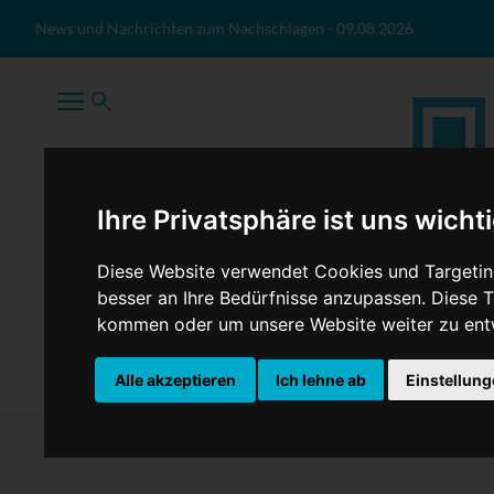
Zum Inhalt springen
News und Nachrichten zum Nachschlagen
-
09.08.2026
Ihre Privatsphäre ist uns wicht
Diese Website verwendet Cookies und Targeting
besser an Ihre Bedürfnisse anzupassen. Diese
kommen oder um unsere Website weiter zu ent
TopNews
Politik
Sport
Wirtschaft
Firmennews
Alle akzeptieren
Ich lehne ab
Einstellun