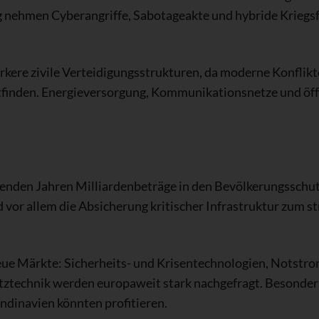
tig nehmen Cyberangriffe, Sabotageakte und hybride Krieg
rkere zivile Verteidigungsstrukturen, da moderne Konflikte
ttfinden. Energieversorgung, Kommunikationsnetze und öffe
enden Jahren Milliardenbeträge in den Bevölkerungsschut
or allem die Absicherung kritischer Infrastruktur zum s
eue Märkte: Sicherheits- und Krisentechnologien, Notstr
ztechnik werden europaweit stark nachgefragt. Besonde
ndinavien könnten profitieren.