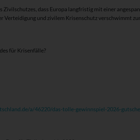
s Zivilschutzes, dass Europa langfristig mit einer angespa
her Verteidigung und zivilem Krisenschutz verschwimmt z
es für Krisenfälle?
tschland.de/a/46220/das-tolle-gewinnspiel-2026-gutsch