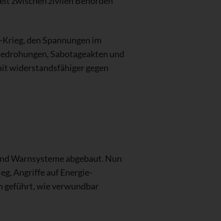
eit zwischen zivilen Behörden
e-Krieg, den Spannungen im
Bedrohungen, Sabotageakten und
mit widerstandsfähiger gegen
n und Warnsysteme abgebaut. Nun
eg, Angriffe auf Energie-
en geführt, wie verwundbar