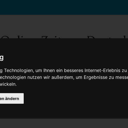
ig
 Technologien, um Ihnen ein besseres Internet-Erlebnis zu
 Technologien nutzen wir außerdem, um Ergebnisse zu mess
wickeln.
Gesellschaft
Gesundheit
Wissenschaft
Umwelt
Kultur
V
gen ändern