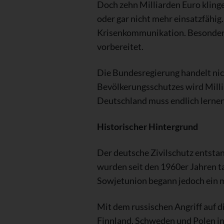
Doch zehn Milliarden Euro klinge
oder gar nicht mehr einsatzfähig
Krisenkommunikation. Besonders 
vorbereitet.
Die Bundesregierung handelt nic
Bevölkerungsschutzes wird Millia
Deutschland muss endlich lernen,
Historischer Hintergrund
Der deutsche Zivilschutz entsta
wurden seit den 1960er Jahren 
Sowjetunion begann jedoch ein m
Mit dem russischen Angriff auf d
Finnland, Schweden und Polen in