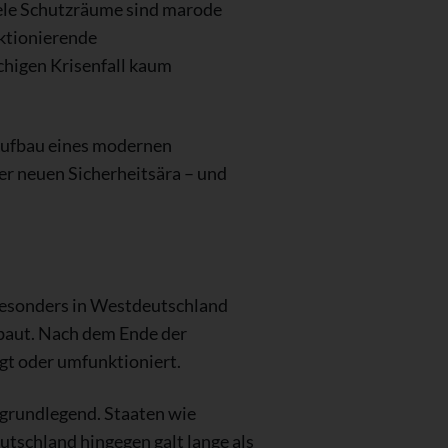
Viele Schutzräume sind marode
nktionierende
chigen Krisenfall kaum
 Aufbau eines modernen
er neuen Sicherheitsära – und
Besonders in Westdeutschland
baut. Nach dem Ende der
gt oder umfunktioniert.
a grundlegend. Staaten wie
tschland hingegen galt lange als