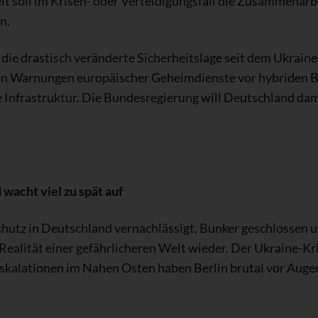
it soll im Krisen- oder Verteidigungsfall die Zusammenarb
n.
ie drastisch veränderte Sicherheitslage seit dem Ukrain
 Warnungen europäischer Geheimdienste vor hybriden 
he Infrastruktur. Die Bundesregierung will Deutschland da
acht viel zu spät auf
chutz in Deutschland vernachlässigt, Bunker geschlosse
e Realität einer gefährlicheren Welt wieder. Der Ukraine-Kri
 Eskalationen im Nahen Osten haben Berlin brutal vor Aug