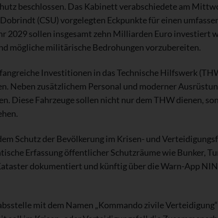
hutz beschlossen. Das Kabinett verabschiedete am Mittw
Dobrindt (CSU) vorgelegten Eckpunkte für einen umfassen
hr 2029 sollen insgesamt zehn Milliarden Euro investiert
nd mögliche militärische Bedrohungen vorzubereiten.
angreiche Investitionen in das Technische Hilfswerk (TH
en. Neben zusätzlichem Personal und moderner Ausrüstung
en. Diese Fahrzeuge sollen nicht nur dem THW dienen, son
ehen.
em Schutz der Bevölkerung im Krisen- und Verteidigungsf
tische Erfassung öffentlicher Schutzräume wie Bunker, Tu
 Kataster dokumentiert und künftig über die Warn-App NIN
Stabsstelle mit dem Namen „Kommando zivile Verteidigun