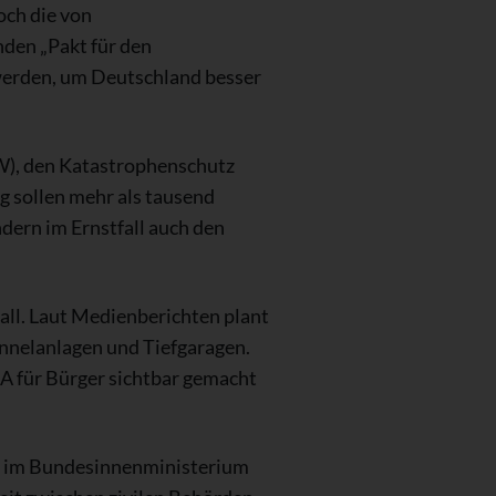
och die von
den „Pakt für den
 werden, um Deutschland besser
W), den Katastrophenschutz
 sollen mehr als tausend
dern im Ernstfall auch den
all. Laut Medienberichten plant
nnelanlagen und Tiefgaragen.
A für Bürger sichtbar gemacht
g“ im Bundesinnenministerium