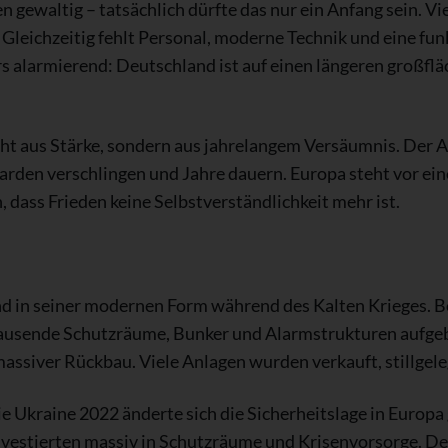
n gewaltig – tatsächlich dürfte das nur ein Anfang sein. 
. Gleichzeitig fehlt Personal, moderne Technik und eine fu
alarmierend: Deutschland ist auf einen längeren großflä
ht aus Stärke, sondern aus jahrelangem Versäumnis. Der
rden verschlingen und Jahre dauern. Europa steht vor ein
 dass Frieden keine Selbstverständlichkeit mehr ist.
nd in seiner modernen Form während des Kalten Krieges. 
tausende Schutzräume, Bunker und Alarmstrukturen aufge
assiver Rückbau. Viele Anlagen wurden verkauft, stillgele
ie Ukraine 2022 änderte sich die Sicherheitslage in Europ
vestierten massiv in Schutzräume und Krisenvorsorge. Deu