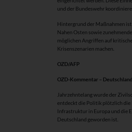
eingerichtet werden. Diese Einhe
und der Bundeswehr koordiniere
Hintergrund der Maßnahmen ist d
Nahen Osten sowie zunehmenden
möglichen Angriffen auf kritisc
Krisenszenarien machen.
OZD/AFP
OZD-Kommentar – Deutschland w
Jahrzehntelang wurde der Zivils
entdeckt die Politik plötzlich di
Infrastruktur in Europa und die
Deutschland geworden ist.