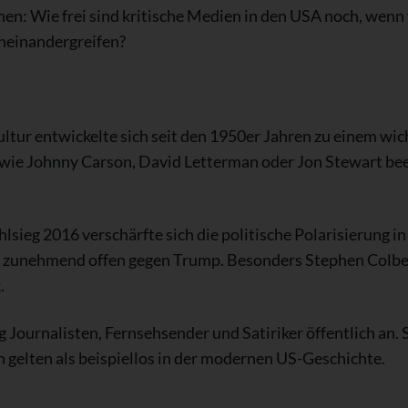
hen: Wie frei sind kritische Medien in den USA noch, wenn
ineinandergreifen?
tur entwickelte sich seit den 1950er Jahren zu einem wich
ie Johnny Carson, David Letterman oder Jon Stewart bee
ieg 2016 verschärfte sich die politische Polarisierung in
h zunehmend offen gegen Trump. Besonders Stephen Colber
.
Journalisten, Fernsehsender und Satiriker öffentlich an.
elten als beispiellos in der modernen US-Geschichte.