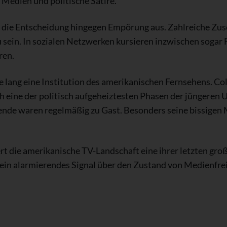
 Medien und politische Satire.
die Entscheidung hingegen Empörung aus. Zahlreiche Zus
 sein. In sozialen Netzwerken kursieren inzwischen sogar 
ren.
e lang eine Institution des amerikanischen Fernsehens. Co
 eine der politisch aufgeheiztesten Phasen der jüngeren 
ffende waren regelmäßig zu Gast. Besonders seine bissig
t die amerikanische TV-Landschaft eine ihrer letzten groß
as ein alarmierendes Signal über den Zustand von Medienfre