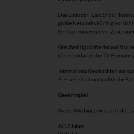
Das Ende der „Late Show“ könnte
große Networks künftig vorsicht
Einfluss konservativer Zuschau
Gleichzeitig dürfte der politisc
könnten klassische TV-Formate z
International beobachten europä
Pressefreiheit und politische Sa
Gewinnspiel
Frage: Wie lange existierte die 
A) 12 Jahre