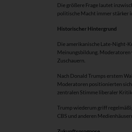
Die größere Frage lautet inzwisc
politische Macht immer stärker 
Historischer Hintergrund
Die amerikanische Late-Night-Kul
Meinungsbildung. Moderatoren w
Zuschauern.
Nach Donald Trumps erstem Wahls
Moderatoren positionierten sic
zentralen Stimme liberaler Kritik
Trump wiederum griff regelmäßig 
CBS und anderen Medienhäusern g
Zukunftsprognose