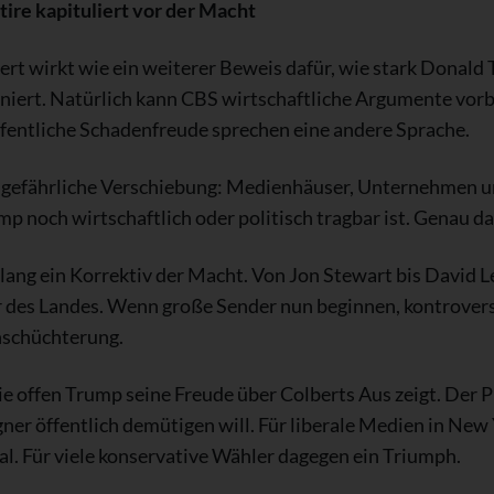
re kapituliert vor der Macht
rt wirkt wie ein weiterer Beweis dafür, wie stark Donald 
iert. Natürlich kann CBS wirtschaftliche Argumente vorbr
ffentliche Schadenfreude sprechen eine andere Sprache.
ne gefährliche Verschiebung: Medienhäuser, Unternehmen 
mp noch wirtschaftlich oder politisch tragbar ist. Genau dar
lang ein Korrektiv der Macht. Von Jon Stewart bis David L
ur des Landes. Wenn große Sender nun beginnen, kontrove
inschüchterung.
e offen Trump seine Freude über Colberts Aus zeigt. Der 
gner öffentlich demütigen will. Für liberale Medien in New
l. Für viele konservative Wähler dagegen ein Triumph.