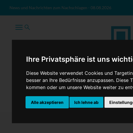
Zum Inhalt springen
News und Nachrichten zum Nachschlagen
-
08.08.2026
Ihre Privatsphäre ist uns wicht
Diese Website verwendet Cookies und Targeting
besser an Ihre Bedürfnisse anzupassen. Diese
kommen oder um unsere Website weiter zu ent
TopNews
Politik
Sport
Wirtschaft
Firmennews
Alle akzeptieren
Ich lehne ab
Einstellun