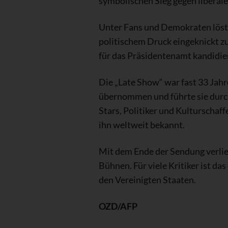
symbolischen Sieg gegen liberale
Unter Fans und Demokraten löst 
politischem Druck eingeknickt zu
für das Präsidentenamt kandidie
Die „Late Show“ war fast 33 Jahr
übernommen und führte sie durch
Stars, Politiker und Kulturscha
ihn weltweit bekannt.
Mit dem Ende der Sendung verlier
Bühnen. Für viele Kritiker ist d
den Vereinigten Staaten.
OZD/AFP