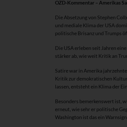
OZD-Kommentar – Amerikas Sati
Die Absetzung von Stephen Colbe
und mediale Klima der USA domin
politische Brisanz und Trumps ö
Die USA erleben seit Jahren ei
stärker ab, wie weit Kritik an Tru
Satire war in Amerika jahrzehnte
Kritik zur demokratischen Kult
lassen, entsteht ein Klima der E
Besonders bemerkenswert ist, wi
erneut, wie sehr er politische Ge
Washington ist das ein Warnsigna