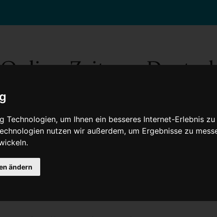
ig
 Technologien, um Ihnen ein besseres Internet-Erlebnis zu
 Technologien nutzen wir außerdem, um Ergebnisse zu mess
wickeln.
Gesellschaft
Gesundheit
Wissenschaft
Umwelt
Kultur
V
gen ändern