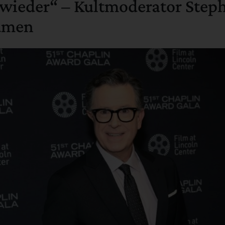
wieder“ – Kultmoderator Step
umen