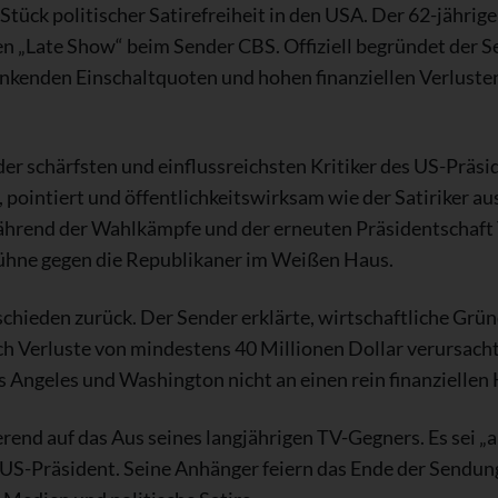
 Stück politischer Satirefreiheit in den USA. Der 62-jähri
en „Late Show“ beim Sender CBS. Offiziell begründet der S
nkenden Einschaltquoten und hohen finanziellen Verlusten
r der schärfsten und einflussreichsten Kritiker des US-Prä
 pointiert und öffentlichkeitswirksam wie der Satiriker a
hrend der Wahlkämpfe und der erneuten Präsidentschaft T
Bühne gegen die Republikaner im Weißen Haus.
chieden zurück. Der Sender erklärte, wirtschaftliche Grü
ch Verluste von mindestens 40 Millionen Dollar verursach
 Angeles und Washington nicht an einen rein finanziellen
rend auf das Aus seines langjährigen TV-Gegners. Es sei „a
 US-Präsident. Seine Anhänger feiern das Ende der Sendun