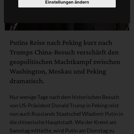
Einstellungen ändern
Putins Reise nach Peking kurz nach
Trumps China-Besuch verschärft den
geopolitischen Machtkampf zwischen
Washington, Moskau und Peking
dramatisch.
Nur wenige Tage nach dem historischen Besuch
von US-Präsident Donald Trump in Peking reist
nun auch Russlands Staatschef Wladimir Putin in
die chinesische Hauptstadt. Wie der Kreml am
Samstag mitteilte, wird Putin am Dienstag zu