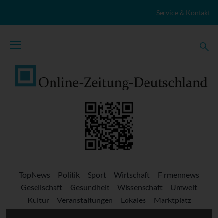
Zum Inhalt springen
Service & Kontakt
TopNews
Politik
Sport
Wirtschaft
Firmennews
Gesellschaft
Gesundheit
Wissenschaft
Umwelt
Kultur
Veranstaltungen
Lokales
Marktplatz
Stellenangebote