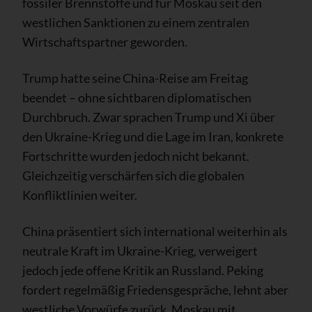
fossiler Brennstoffe und für Moskau seit den
westlichen Sanktionen zu einem zentralen
Wirtschaftspartner geworden.
Trump hatte seine China-Reise am Freitag
beendet – ohne sichtbaren diplomatischen
Durchbruch. Zwar sprachen Trump und Xi über
den Ukraine-Krieg und die Lage im Iran, konkrete
Fortschritte wurden jedoch nicht bekannt.
Gleichzeitig verschärfen sich die globalen
Konfliktlinien weiter.
China präsentiert sich international weiterhin als
neutrale Kraft im Ukraine-Krieg, verweigert
jedoch jede offene Kritik an Russland. Peking
fordert regelmäßig Friedensgespräche, lehnt aber
westliche Vorwürfe zurück, Moskau mit